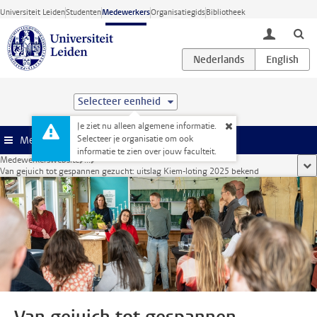
Ga direct naar de inhoud
Universiteit Leiden
Studenten
Medewerkers
Organisatiegids
Bibliotheek
toggle lo
Selecteer eenheid
Je ziet nu alleen algemene informatie.
Selecteer je organisatie om ook
Menu
informatie te zien over jouw faculteit.
Medewerkerswebsite
...
too
Van gejuich tot gespannen gezucht: uitslag Kiem-loting 2025 bekend