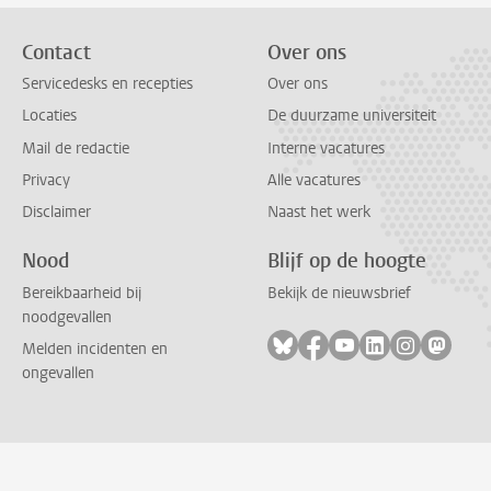
Contact
Over ons
Servicedesks en recepties
Over ons
Locaties
De duurzame universiteit
Mail de redactie
Interne vacatures
Privacy
Alle vacatures
Disclaimer
Naast het werk
Nood
Blijf op de hoogte
Bereikbaarheid bij
Bekijk de nieuwsbrief
noodgevallen
Volg ons op bluesky
Volg ons op facebook
Volg ons op youtub
Volg ons op li
Volg ons o
Volg 
Melden incidenten en
ongevallen