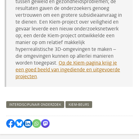
tussen geweld en gezondheidsproblemen; de
resultaten gaven de onderzoekers genoeg
vertrouwen om een grotere subsidieaanvraag in
te dienen. Een Kiem-project over veiligheid en
gevaar leverde een nieuw onderzoeksnetwerk
op; een derde Kiem-project ontwikkelde een
manier op om relatief makkelijk
hyperrealistische 3D-omgevingen te maken –
die omgevingen kunnen op allerlei manieren
worden toegepast.
Op de Kiem-pagina krijg je
een goed beeld van ingediende en uitgevoerde
projecten
.
INTERDISCIPLINAIR ONDERZOEK
KIEM-BEURS
Delen op Facebook
Delen via Bluesky
Delen op LinkedIn
Delen via WhatsApp
Delen via Mastodon