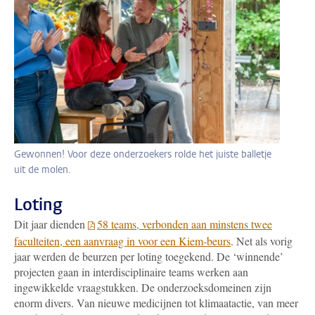
Gewonnen! Voor deze onderzoekers rolde het juiste balletje
uit de molen.
Loting
Dit jaar dienden
58 teams, verbonden aan minstens twee
faculteiten, een aanvraag in voor een Kiem-beurs
. Net als vorig
jaar werden de beurzen per loting toegekend. De ‘winnende’
projecten gaan in interdisciplinaire teams werken aan
ingewikkelde vraagstukken. De onderzoeksdomeinen zijn
enorm divers. Van nieuwe medicijnen tot klimaatactie, van meer