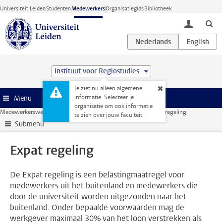
Ga direct naar de inhoud
Universiteit Leiden
Studenten
Medewerkers
Organisatiegids
Bibliotheek
toggle lo
Instituut voor Regiostudies
Je ziet nu alleen algemene
informatie. Selecteer je
Menu
organisatie om ook informatie
Medewerkerswebsite
HR
Arbeidsvoorwaarden
Salaris
Expat regeling
te zien over jouw faculteit.
Submenu
Expat regeling
De Expat regeling is een belastingmaatregel voor
medewerkers uit het buitenland en medewerkers die
door de universiteit worden uitgezonden naar het
buitenland. Onder bepaalde voorwaarden mag de
werkgever maximaal 30% van het loon verstrekken als