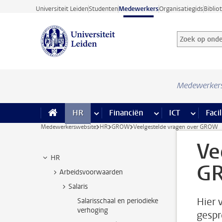
Ga direct naar de inhoud
Universiteit Leiden
Studenten
Medewerkers
Organisatiegids
Biblio
Zoek op onder
Zoekterm
Medewerker
HR
meer HR pagina’s
Financiën
meer Financiën pagi
ICT
meer ICT
Facil
Medewerkerswebsite
HR
GROW
Veelgestelde vragen over GROW
Ve
HR
G
Arbeidsvoorwaarden
Salaris
Hier 
Salarisschaal en periodieke
verhoging
gespr