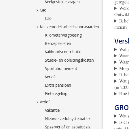
geregel
Veelgestelde vragen
Welke
Cao
Ontwikk
Cao
Ik he
inzien?
Keuzemodel arbeidsvoorwaarden
Kilometervergoeding
Vers
Beroepskosten
Wat g
Vakbondscontributie
Waar
Studie- en opleidingskosten
Waaro
Mogen
Sportabonnement
Ik he
Verlof
Wat g
Extra pensioen
(in 202
Hoe 
Fietsregeling
Verlof
GROW
Vakantie
Wat z
Nieuwe verlofsystematiek
Is er
Spaarverlof en sabatticals
ontwikk