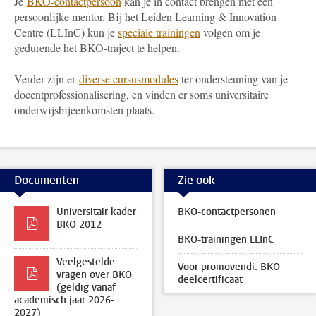
Je
BKO-contactpersoon
kan je in contact brengen met een
persoonlijke mentor. Bij het Leiden Learning & Innovation
Centre (LLInC) kun je
speciale trainingen
volgen om je
gedurende het BKO-traject te helpen.
Verder zijn er
diverse cursusmodules
ter ondersteuning van je
docentprofessionalisering, en vinden er soms universitaire
onderwijsbijeenkomsten plaats.
Documenten
Zie ook
Universitair kader
BKO-contactpersonen
BKO 2012
BKO-trainingen LLInC
Veelgestelde
Voor promovendi: BKO
vragen over BKO
deelcertificaat
(geldig vanaf
academisch jaar 2026-
2027)