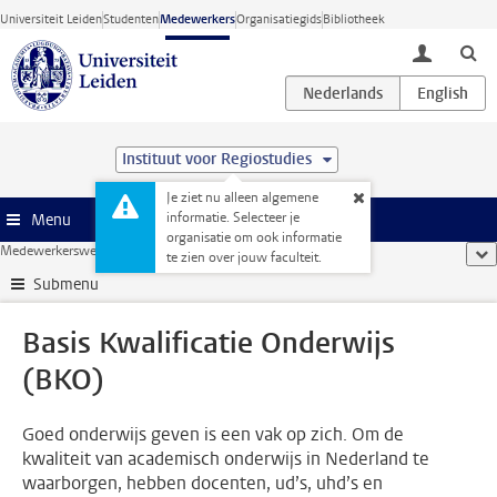
Ga direct naar de inhoud
Universiteit Leiden
Studenten
Medewerkers
Organisatiegids
Bibliotheek
toggle lo
Instituut voor Regiostudies
Je ziet nu alleen algemene
informatie. Selecteer je
Menu
organisatie om ook informatie
Medewerkerswebsite
...
Basis Kwalificatie Onderwijs (BKO)
too
te zien over jouw faculteit.
Submenu
Basis Kwalificatie Onderwijs
(BKO)
Goed onderwijs geven is een vak op zich. Om de
kwaliteit van academisch onderwijs in Nederland te
waarborgen, hebben docenten, ud’s, uhd’s en