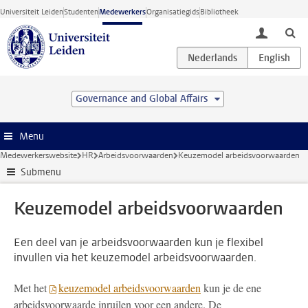
Ga direct naar de inhoud
Universiteit Leiden
Studenten
Medewerkers
Organisatiegids
Bibliotheek
toggle lo
Governance and Global Affairs
Menu
Medewerkerswebsite
HR
Arbeidsvoorwaarden
Keuzemodel arbeidsvoorwaarden
Submenu
Keuzemodel arbeidsvoorwaarden
Een deel van je arbeidsvoorwaarden kun je flexibel
invullen via het keuzemodel arbeidsvoorwaarden.
Met het
keuzemodel arbeidsvoorwaarden
kun je de ene
arbeidsvoorwaarde inruilen voor een andere. De