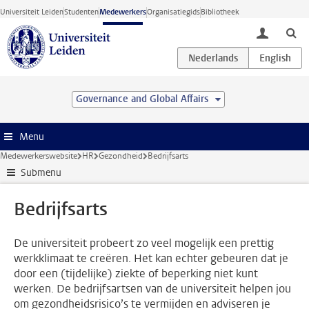
Ga direct naar de inhoud
Universiteit Leiden
Studenten
Medewerkers
Organisatiegids
Bibliotheek
toggle lo
Governance and Global Affairs
Menu
Medewerkerswebsite
HR
Gezondheid
Bedrijfsarts
Submenu
Bedrijfsarts
De universiteit probeert zo veel mogelijk een prettig
werkklimaat te creëren. Het kan echter gebeuren dat je
door een (tijdelijke) ziekte of beperking niet kunt
werken. De bedrijfsartsen van de universiteit helpen jou
om gezondheidsrisico’s te vermijden en adviseren je