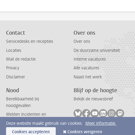
Contact
Over ons
Servicedesks en recepties
Over ons
Locaties
De duurzame universiteit
Mail de redactie
Interne vacatures
Privacy
Alle vacatures
Disclaimer
Naast het werk
Nood
Blijf op de hoogte
Bereikbaarheid bij
Bekijk de nieuwsbrief
noodgevallen
Volg ons op bluesky
Volg ons op facebook
Volg ons op youtub
Volg ons op li
Volg ons o
Volg 
Melden incidenten en
ongevallen
Deze website maakt gebruik van cookies.
Meer informatie.
Cookies accepteren
Cookies weigeren