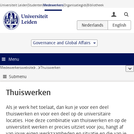
Ga direct naar de inhoud
Universiteit Leiden
Studenten
Medewerkers
Organisatiegids
Bibliotheek
toggle lo
Governance and Global Affairs
Menu
Medewerkerswebsite
...
Thuiswerken
too
Submenu
Thuiswerken
Als je werk het toelaat, dan kun je voor een deel
thuiswerken en voor een deel op de universitaire
locaties. Hoe deze combinatie van thuiswerken en op de
universiteit werken er precies uitziet voor jou, hangt af
van jouw eigen werkzaamheden en situatie en die van je