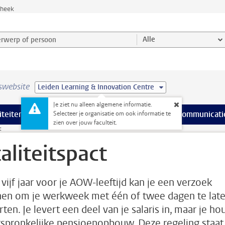
theek
werp of persoon en selecteer categorie
Alle
swebsite
Leiden Learning & Innovation Centre
Je ziet nu alleen algemene informatie.
na’s
 pagina’s
iteiten
meer Faciliteiten pagina’s
Onderwijs
meer Onderwijs pagina’s
Onderzoek
meer Onderzoek p
Communicati
Selecteer je organisatie om ook informatie te
zien over jouw faculteit.
t
taliteitspact
 vijf jaar voor je AOW-leeftijd kan je een verzoek
nen om je werkweek met één of twee dagen te lat
ten. Je levert een deel van je salaris in, maar je ho
rspronkelijke pensioenopbouw. Deze regeling staat