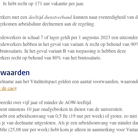
Je hebt recht op 171 uur vakantie per jaar.
rkers met een
deeltijd dienstverband
kunnen naar evenredigheid van d
gekomen arbeidsduur deelnemen aan de regeling.
dewerkers in schaal 7 of lager geldt per 1 augustus 2023 een uitzonder
dewerkers hebben in het geval van variant A recht op behoud van 90
brutosalaris. In het geval variant B van toepassing is hebben deze
kers recht op behoud van 80% van het brutosalaris.
rwaarden
elname aan het Vitaliteitspact gelden een aantal voorwaarden, waaronde
k de cao
):
bereikt over vijf jaar of minder de AOW-leeftijd.
bent minstens 10 jaar onafgebroken in dienst van de universiteit.
hebt een arbeidsomvang van 0,5 fte (19 uur per week) of groter, zo niet
 je van deelname uitgesloten. Als je een arbeidsomvang van minder da
6fte (25,08 uur per week) hebt kom je alleen in aanmerking voor Varia