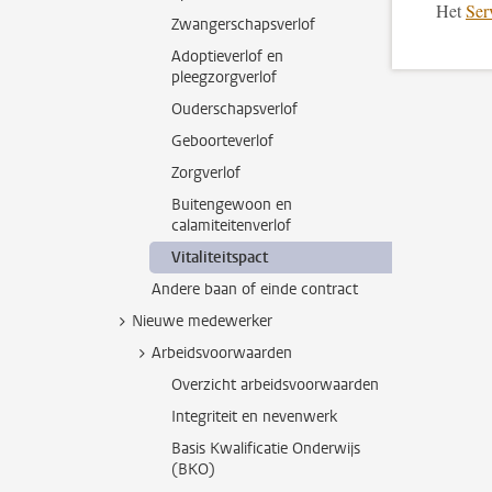
Het
Ser
Zwangerschapsverlof
Adoptieverlof en
pleegzorgverlof
Ouderschapsverlof
Geboorteverlof
Zorgverlof
Buitengewoon en
calamiteitenverlof
Vitaliteitspact
Andere baan of einde contract
Nieuwe medewerker
Arbeidsvoorwaarden
Overzicht arbeidsvoorwaarden
Integriteit en nevenwerk
Basis Kwalificatie Onderwijs
(BKO)