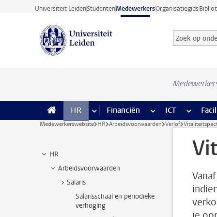
Ga direct naar de inhoud
Universiteit Leiden
Studenten
Medewerkers
Organisatiegids
Biblio
Zoek op onder
Zoekterm
Medewerker
HR
meer HR pagina’s
Financiën
meer Financiën pagi
ICT
meer ICT
Facil
Medewerkerswebsite
HR
Arbeidsvoorwaarden
Verlof
Vitaliteitspac
Vi
HR
Arbeidsvoorwaarden
Vanaf
Salaris
indie
Salarisschaal en periodieke
verkor
verhoging
je oo