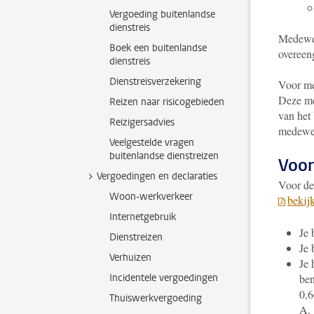
Vergoeding buitenlandse
dienstreis
Medewe
Boek een buitenlandse
overeen
dienstreis
Dienstreisverzekering
Voor me
Deze me
Reizen naar risicogebieden
van het 
Reizigersadvies
medewer
Veelgestelde vragen
buitenlandse dienstreizen
Voo
Vergoedingen en declaraties
Voor de
Woon-werkverkeer
bekij
Internetgebruik
Je 
Dienstreizen
Je 
Verhuizen
Je 
Incidentele vergoedingen
ben
0,6
Thuiswerkvergoeding
A.