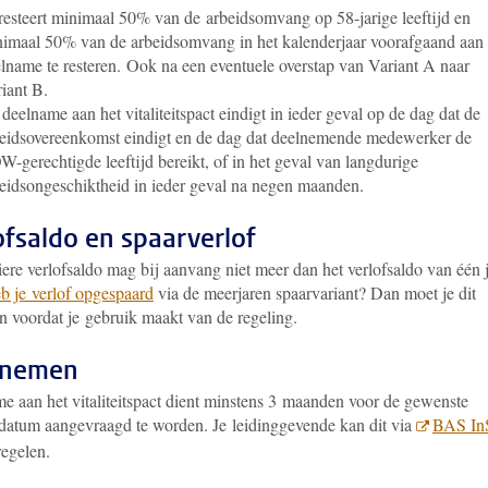
resteert minimaal 50% van de arbeidsomvang op 58-jarige leeftijd en
imaal 50% van de arbeidsomvang in het kalenderjaar voorafgaand aan
lname te resteren. Ook na een eventuele overstap van Variant A naar
iant B.
deelname aan het vitaliteitspact eindigt in ieder geval op de dag dat de
eidsovereenkomst eindigt en de dag dat deelnemende medewerker de
-gerechtigde leeftijd bereikt, of in het geval van langdurige
eidsongeschiktheid in ieder geval na negen maanden.
ofsaldo en spaarverlof
iere verlofsaldo mag bij aanvang niet meer dan het verlofsaldo van één 
b je verlof opgespaard
via de meerjaren spaarvariant? Dan moet je dit
 voordat je gebruik maakt van de regeling.
lnemen
 aan het vitaliteitspact
dient minstens 3 maanden voor de gewenste
datum aangevraagd te worden. Je leidinggevende kan dit via
BAS InS
regelen.