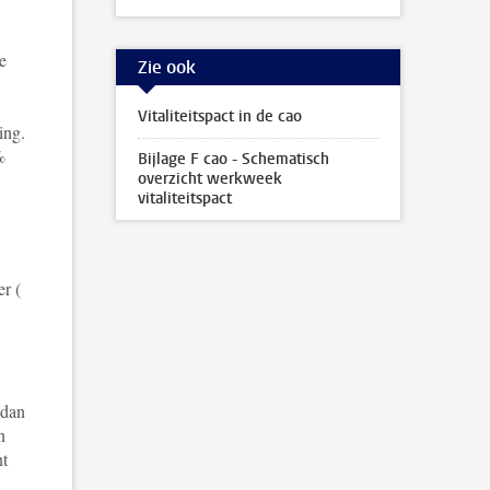
e
Zie ook
Vitaliteitspact in de cao
ing.
%
Bijlage F cao - Schematisch
overzicht werkweek
vitaliteitspact
r (
 dan
n
nt