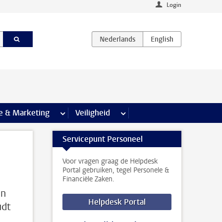
Login
agina’s
e & Marketing
meer Communicatie & Marketing pagina’s
Veiligheid
meer Veiligheid pagina’s
Servicepunt Personeel
Voor vragen graag de Helpdesk
Portal gebruiken, tegel Personele &
Financiële Zaken.
en
Helpdesk Portal
udt