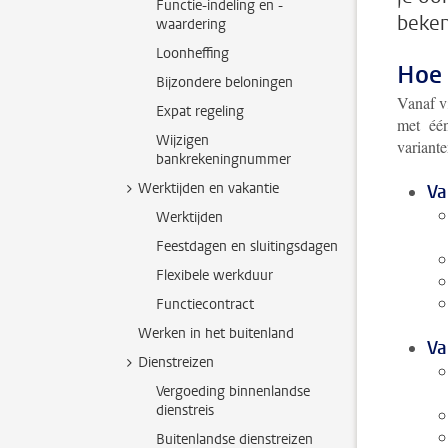
Functie-indeling en -
beken
waardering
Loonheffing
Hoe 
Bijzondere beloningen
Vanaf v
Expat regeling
met
één
Wijzigen
variante
bankrekeningnummer
Werktijden en vakantie
Va
Werktijden
Feestdagen en sluitingsdagen
Flexibele werkduur
Functiecontract
Werken in het buitenland
Va
Dienstreizen
Vergoeding binnenlandse
dienstreis
Buitenlandse dienstreizen