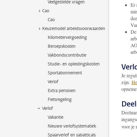
Veelgestelde vragen
Er 
Cao
min
dee
Cao
Var
Keuzemodel arbeidsvoorwaarden
De 
Kilometervergoeding
arb
AOW
Beroepskosten
arb
Vakbondscontributie
Studie- en opleidingskosten
Verl
Sportabonnement
Je regul
Verlof
zijn.
He
opnemen
Extra pensioen
Fietsregeling
Dee
Verlof
Deelname
Vakantie
ingangs
Nieuwe verlofsystematiek
voor je 
Spaarverlof en sabatticals