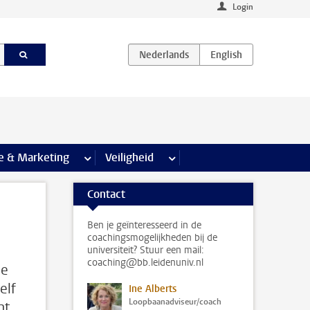
Login
agina’s
e & Marketing
meer Communicatie & Marketing pagina’s
Veiligheid
meer Veiligheid pagina’s
Contact
Ben je geïnteresseerd in de
coachingsmogelijkheden bij de
universiteit? Stuur een mail:
coaching@bb.leidenuniv.nl
je
elf
Ine Alberts
Loopbaanadviseur/coach
nt