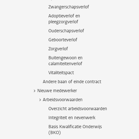
Zwangerschapsverlof
Adoptieverlof en
pleegzorgverlof
Ouderschapsverlof
Geboorteverlof
Zorgverlof
Buitengewoon en
calamiteitenverlof
Vitaliteitspact
Andere baan of einde contract
Nieuwe medewerker
Arbeidsvoorwaarden
Overzicht arbeidsvoorwaarden
Integriteit en nevenwerk
Basis Kwalificatie Onderwijs
(BKO)