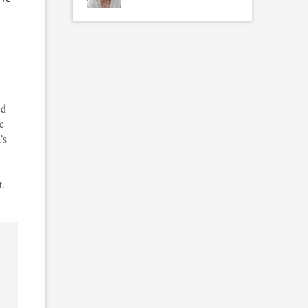
ed
e
’s
t.