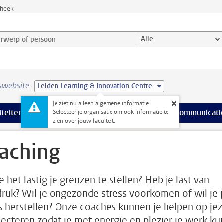
theek
werp of persoon en selecteer categorie
Alle
swebsite
Leiden Learning & Innovation Centre
Je ziet nu alleen algemene informatie.
na’s
 pagina’s
iteiten
meer Faciliteiten pagina’s
Onderwijs
meer Onderwijs pagina’s
Onderzoek
meer Onderzoek p
Communicati
Selecteer je organisatie om ook informatie te
zien over jouw faculteit.
aching
e het lastig je grenzen te stellen? Heb je last van
ruk? Wil je ongezonde stress voorkomen of wil je 
s herstellen? Onze coaches kunnen je helpen op jez
flecteren zodat je met energie en plezier je werk ku