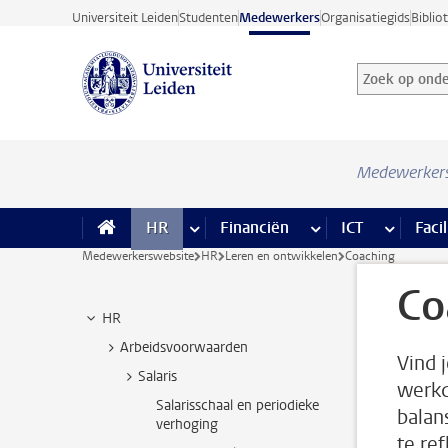
Ga direct naar de inhoud
Universiteit Leiden
Studenten
Medewerkers
Organisatiegids
Biblio
Zoek op onder
Zoekterm
Medewerker
HR
meer HR pagina’s
Financiën
meer Financiën pagi
ICT
meer ICT
Facil
Medewerkerswebsite
HR
Leren en ontwikkelen
Coaching
Co
HR
Arbeidsvoorwaarden
Vind j
Salaris
werkd
Salarisschaal en periodieke
balan
verhoging
te re