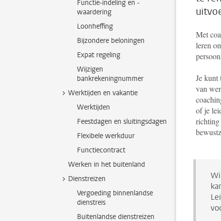
Functie-indeling en -
uitvo
waardering
Loonheffing
Met coa
Bijzondere beloningen
leren om
Expat regeling
persoon
Wijzigen
Je kunt 
bankrekeningnummer
van wer
Werktijden en vakantie
coachin
Werktijden
of je le
richting
Feestdagen en sluitingsdagen
bewustzi
Flexibele werkduur
Functiecontract
Werken in het buitenland
Wi
Dienstreizen
ka
Vergoeding binnenlandse
Le
dienstreis
vo
Buitenlandse dienstreizen