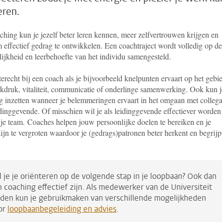
eren.
ching kun je jezelf beter leren kennen, meer zelfvertrouwen krijgen en
 effectief gedrag te ontwikkelen. Een coachtraject wordt volledig op de
lijkheid en leerbehoefte van het individu samengesteld.
terecht bij een coach als je bijvoorbeeld knelpunten ervaart op het gebi
kdruk, vitaliteit, communicatie of onderlinge samenwerking. Ook kun j
g inzetten wanneer je belemmeringen ervaart in het omgaan met collega
idinggevende. Of misschien wil je als leidinggevende effectiever worden
 je team.
Coaches helpen jouw persoonlijke doelen te bereiken en je
jn te vergroten waardoor je (gedrags)patronen beter herkent en begrijp
l je je oriënteren op de volgende stap in je loopbaan? Ook dan
n coaching effectief zijn. Als medewerker van de Universiteit
iden kun je gebruikmaken van verschillende mogelijkheden
or
loopbaanbegeleiding en advies
.