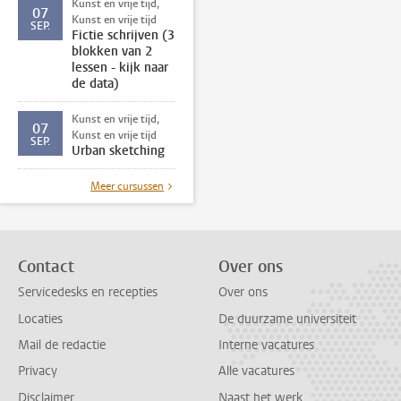
Kunst en vrije tijd,
07
Kunst en vrije tijd
SEP.
Fictie schrijven (3
blokken van 2
lessen - kijk naar
de data)
Kunst en vrije tijd,
07
Kunst en vrije tijd
SEP.
Urban sketching
Meer cursussen
Contact
Over ons
Servicedesks en recepties
Over ons
Locaties
De duurzame universiteit
Mail de redactie
Interne vacatures
Privacy
Alle vacatures
Disclaimer
Naast het werk