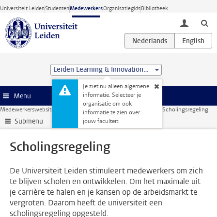
Ga direct naar de inhoud
Universiteit Leiden
Studenten
Medewerkers
Organisatiegids
Bibliotheek
toggle lo
Leiden Learning & Innovation Centre
Je ziet nu alleen algemene
informatie. Selecteer je
Menu
organisatie om ook
Medewerkerswebsite
HR
Leren en ontwikkelen
Opleidingen
Scholingsregeling
informatie te zien over
Submenu
jouw faculteit.
Scholingsregeling
De Universiteit Leiden stimuleert medewerkers om zich
te blijven scholen en ontwikkelen. Om het maximale uit
je carrière te halen en je kansen op de arbeidsmarkt te
vergroten. Daarom heeft de universiteit een
scholingsregeling opgesteld.