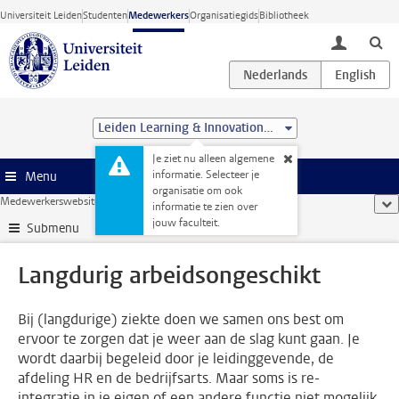
Ga direct naar de inhoud
Universiteit Leiden
Studenten
Medewerkers
Organisatiegids
Bibliotheek
toggle lo
Leiden Learning & Innovation Centre
Je ziet nu alleen algemene
informatie. Selecteer je
Menu
organisatie om ook
Medewerkerswebsite
...
Langdurig arbeidsongeschikt
too
informatie te zien over
jouw faculteit.
Submenu
Langdurig arbeidsongeschikt
Bij (langdurige) ziekte doen we samen ons best om
ervoor te zorgen dat je weer aan de slag kunt gaan. Je
wordt daarbij begeleid door je leidinggevende, de
afdeling HR en de bedrijfsarts. Maar soms is re-
integratie in je eigen of een andere functie niet mogelijk.