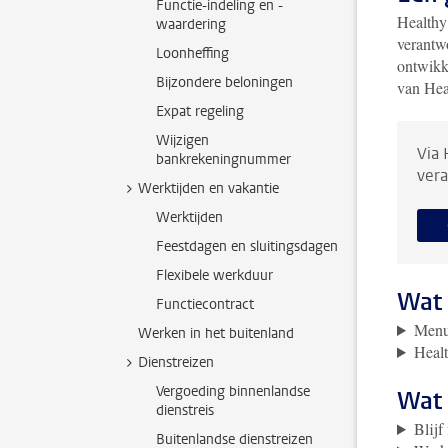
Functie-indeling en -
Healthy
waardering
verantw
Loonheffing
ontwikk
Bijzondere beloningen
van Hea
Expat regeling
Wijzigen
Via 
bankrekeningnummer
vera
Werktijden en vakantie
Werktijden
Feestdagen en sluitingsdagen
Flexibele werkduur
Wat 
Functiecontract
Menu
Werken in het buitenland
Healt
Dienstreizen
Vergoeding binnenlandse
Wat 
dienstreis
Blijf 
Buitenlandse dienstreizen