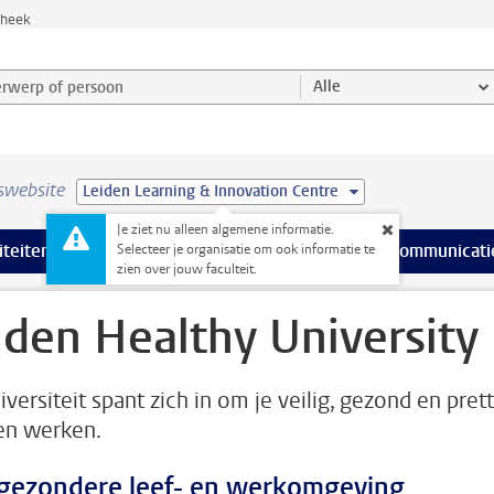
theek
werp of persoon en selecteer categorie
Alle
swebsite
Leiden Learning & Innovation Centre
Je ziet nu alleen algemene informatie.
na’s
 pagina’s
iteiten
meer Faciliteiten pagina’s
Onderwijs
meer Onderwijs pagina’s
Onderzoek
meer Onderzoek p
Communicati
Selecteer je organisatie om ook informatie te
zien over jouw faculteit.
iden Healthy University
versiteit spant zich in om je veilig, gezond en prett
ten werken.
gezondere leef- en werkomgeving