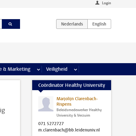
Login
agina’s
e & Marketing
meer Communicatie & Marketing pagina’s
Veiligheid
meer Veiligheid pagina’s
Coördinator Healthy University
Marjolijn Clarenbach-
Rispens
ig
Beleidsmedewerker Healthy
University & Verzuim
071 5272727
m.clarenbach@bb.leidenuniv.nl