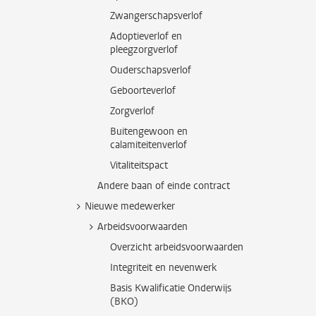
Zwangerschapsverlof
Adoptieverlof en
pleegzorgverlof
Ouderschapsverlof
Geboorteverlof
Zorgverlof
Buitengewoon en
calamiteitenverlof
Vitaliteitspact
Andere baan of einde contract
Nieuwe medewerker
Arbeidsvoorwaarden
Overzicht arbeidsvoorwaarden
Integriteit en nevenwerk
Basis Kwalificatie Onderwijs
(BKO)