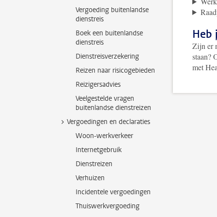
Werk 
Vergoeding buitenlandse
Raadp
dienstreis
Heb j
Boek een buitenlandse
dienstreis
Zijn er 
staan? 
Dienstreisverzekering
met Hea
Reizen naar risicogebieden
Reizigersadvies
Veelgestelde vragen
buitenlandse dienstreizen
Vergoedingen en declaraties
Woon-werkverkeer
Internetgebruik
Dienstreizen
Verhuizen
Incidentele vergoedingen
Thuiswerkvergoeding