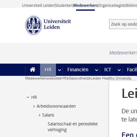
Ga direct naar de inhoud
Universiteit Leiden
Studenten
Medewerkers
Organisatiegids
Biblio
Zoek op onder
Zoekterm
Medewerker
HR
meer HR pagina’s
Financiën
meer Financiën pagi
ICT
meer ICT
Facil
Medewerkerswebsite
HR
Gezondheid
Leiden Healthy University
Le
HR
Arbeidsvoorwaarden
De uni
Salaris
te la
Salarisschaal en periodieke
verhoging
Een 