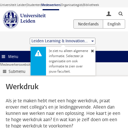
Ga direct naar de inhoud
Universiteit Leiden
Studenten
Medewerkers
Organisatiegids
Bibliotheek
toggle lo
Leiden Learning & Innovation Centre
Je ziet nu alleen algemene
informatie. Selecteer je
Menu
organisatie om ook
Medewerkerswebsite
HR
Gezondheid
Werkdruk
informatie te zien over
Submenu
jouw faculteit.
Werkdruk
Als je te maken hebt met een hoge werkdruk, praat
erover met collega’s en je leidinggevende. Alleen dan
kunnen we werken naar een oplossing. Hoe kaart je een
te hoge werkdruk aan? En wat kan je zelf doen om een
te hoge werkdruk te voorkomen?