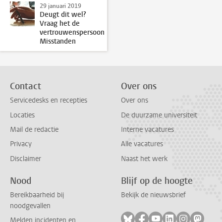
29 januari 2019
Deugt dit wel?
Vraag het de
vertrouwenspersoon
Misstanden
Contact
Over ons
Servicedesks en recepties
Over ons
Locaties
De duurzame universiteit
Mail de redactie
Interne vacatures
Privacy
Alle vacatures
Disclaimer
Naast het werk
Nood
Blijf op de hoogte
Bereikbaarheid bij
Bekijk de nieuwsbrief
noodgevallen
Volg ons op bluesky
Volg ons op facebook
Volg ons op youtub
Volg ons op li
Volg ons o
Volg 
Melden incidenten en