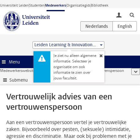
Ga direct naar de inhoud
Universiteit Leiden
Studenten
Medewerkers
Organisatiegids
Bibliotheek
toggle lo
Leiden Learning & Innovation Centre
Je ziet nu alleen algemene
informatie. Selecteer je
Menu
organisatie om ook
Medewerkerswebsite
...
Vertrouwelijk advies van een vertrouwenspersoon
too
informatie te zien over
jouw faculteit.
Submenu
Vertrouwelijk advies van een
vertrouwenspersoon
Aan een vertrouwenspersoon vertel je vertrouwelijke
zaken. Bijvoorbeeld over pesten, (seksuele) intimidatie,
agressie en discriminatie. Maar ook bij problemen met je