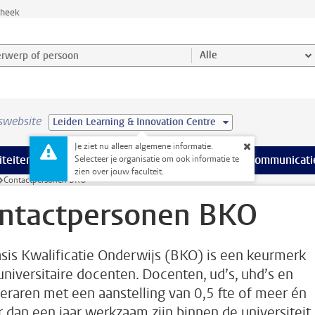
theek
werp of persoon en selecteer categorie
Alle
swebsite
Leiden Learning & Innovation Centre
Je ziet nu alleen algemene informatie.
na’s
 pagina’s
iteiten
meer Faciliteiten pagina’s
Onderwijs
meer Onderwijs pagina’s
Onderzoek
meer Onderzoek p
Communicati
Selecteer je organisatie om ook informatie te
zien over jouw faculteit.
Contactpersonen BKO
ntactpersonen BKO
sis Kwalificatie Onderwijs (BKO) is een keurmerk
universitaire docenten. Docenten, ud’s, uhd’s en
eraren met een aanstelling van 0,5 fte of meer én
r dan een jaar werkzaam zijn binnen de universiteit,