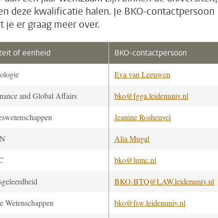
n deze kwalificatie halen. Je BKO-contactpersoon
lt je er graag meer over.
teit of eenheid
BKO-contactpersoon
ologie
Eva van Leeuwen
nance and Global Affairs
bko@fgga.leidenuniv.nl
eswetenschappen
Jeanine Rosheuvel
ON
Alia Mugal
C
bko@lumc.nl
sgeleerdheid
BKO-BTQ@LAW.leidenuniv.nl
le Wetenschappen
bko@fsw.leidenuniv.nl