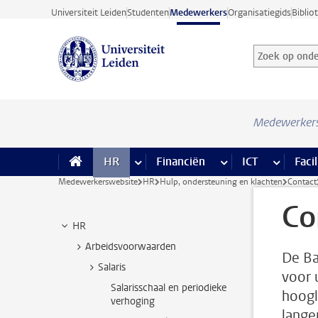
Ga direct naar de inhoud
Universiteit Leiden
Studenten
Medewerkers
Organisatiegids
Biblio
Zoek op onder
Zoekterm
Medewerker
HR
meer HR pagina’s
Financiën
meer Financiën pagi
ICT
meer ICT
Facil
Medewerkerswebsite
HR
Hulp, ondersteuning en klachten
Contact
Co
HR
Arbeidsvoorwaarden
De Ba
Salaris
voor 
Salarisschaal en periodieke
hoogl
verhoging
lange