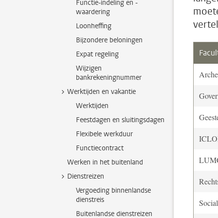
Functie-indeling en -
moete
waardering
verte
Loonheffing
Bijzondere beloningen
Facul
Expat regeling
Wijzigen
Arche
bankrekeningnummer
Werktijden en vakantie
Gover
Werktijden
Geest
Feestdagen en sluitingsdagen
Flexibele werkduur
ICL
Functiecontract
LUM
Werken in het buitenland
Dienstreizen
Recht
Vergoeding binnenlandse
dienstreis
Socia
Buitenlandse dienstreizen