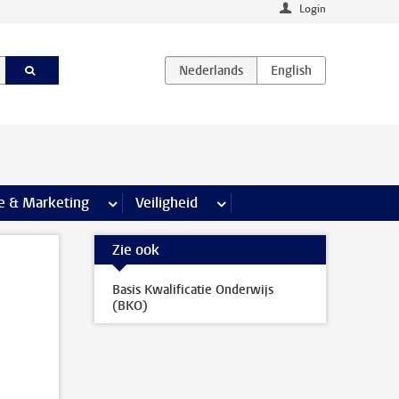
Login
agina’s
e & Marketing
meer Communicatie & Marketing pagina’s
Veiligheid
meer Veiligheid pagina’s
Zie ook
Basis Kwalificatie Onderwijs
(BKO)