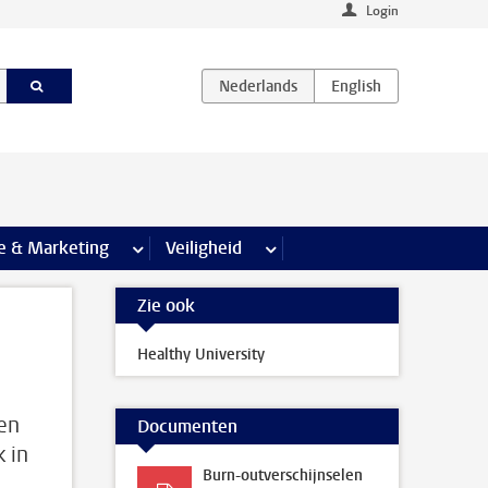
Login
agina’s
e & Marketing
meer Communicatie & Marketing pagina’s
Veiligheid
meer Veiligheid pagina’s
Zie ook
Healthy University
nen
Documenten
 in
Burn-outverschijnselen