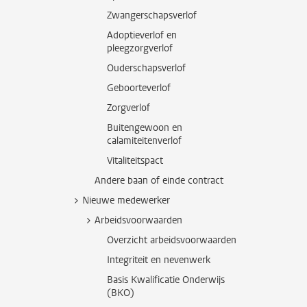
Zwangerschapsverlof
Adoptieverlof en
pleegzorgverlof
Ouderschapsverlof
Geboorteverlof
Zorgverlof
Buitengewoon en
calamiteitenverlof
Vitaliteitspact
Andere baan of einde contract
Nieuwe medewerker
Arbeidsvoorwaarden
Overzicht arbeidsvoorwaarden
Integriteit en nevenwerk
Basis Kwalificatie Onderwijs
(BKO)