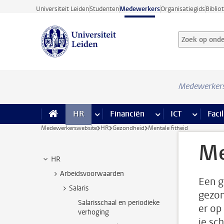
Ga direct naar de inhoud
Universiteit Leiden
Studenten
Medewerkers
Organisatiegids
Biblio
Zoek op onder
Zoekterm
Medewerker
HR
meer HR pagina’s
Financiën
meer Financiën pagi
ICT
meer ICT
Facil
Medewerkerswebsite
HR
Gezondheid
Mentale fitheid
Me
HR
Arbeidsvoorwaarden
Een g
Salaris
gezon
Salarisschaal en periodieke
er op
verhoging
je sc