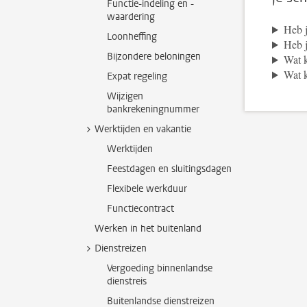
Functie-indeling en -
waardering
Heb 
Loonheffing
Heb j
Bijzondere beloningen
Wat k
Wat k
Expat regeling
Wijzigen
bankrekeningnummer
Werktijden en vakantie
Werktijden
Feestdagen en sluitingsdagen
Flexibele werkduur
Functiecontract
Werken in het buitenland
Dienstreizen
Vergoeding binnenlandse
dienstreis
Buitenlandse dienstreizen