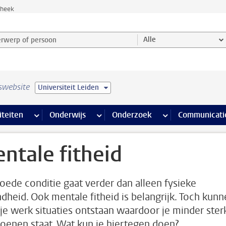
theek
werp of persoon en selecteer categorie
Alle
swebsite
Universiteit Leiden
na’s
 pagina’s
iteiten
meer Faciliteiten pagina’s
Onderwijs
meer Onderwijs pagina’s
Onderzoek
meer Onderzoek p
Communicati
ntale fitheid
oede conditie gaat verder dan alleen fysieke
dheid. Ook mentale fitheid is belangrijk. Toch kun
 je werk situaties ontstaan waardoor je minder sterk
hoenen staat. Wat kun je hiertegen doen?