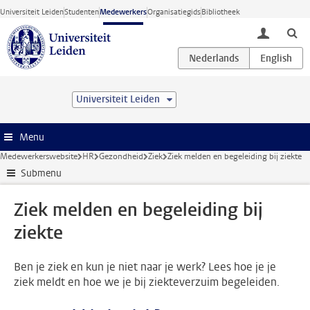
Ga direct naar de inhoud
Universiteit Leiden
Studenten
Medewerkers
Organisatiegids
Bibliotheek
toggle lo
Universiteit Leiden
Menu
Medewerkerswebsite
HR
Gezondheid
Ziek
Ziek melden en begeleiding bij ziekte
Submenu
Ziek melden en begeleiding bij
ziekte
Ben je ziek en kun je niet naar je werk? Lees hoe je je
ziek meldt en hoe we je bij ziekteverzuim begeleiden.