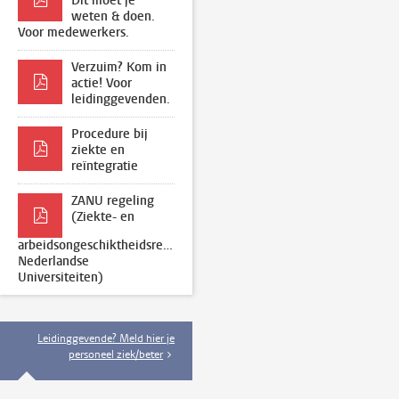
Dit moet je
weten & doen.
Voor medewerkers.
Verzuim? Kom in
actie! Voor
leidinggevenden.
Procedure bij
ziekte en
reïntegratie
ZANU regeling
(Ziekte- en
arbeidsongeschiktheidsregeling
Nederlandse
Universiteiten)
Leidinggevende? Meld hier je
personeel ziek/beter