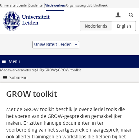
Ga direct naar de inhoud
Universiteit Leiden
Studenten
Medewerkers
Organisatiegids
Bibliotheek
toggle lo
Universiteit Leiden
Menu
Medewerkerswebsite
HR
GROW
GROW toolkit
Submenu
GROW toolkit
Met de GROW toolkit beschik je over allerlei tools die
het voeren van de GROW-gesprekken gemakkelijker
maken. Er zitten handige documenten in ter
voorbereiding van het startgesprek en jaargesprek, maar
ook allerlei trainingen en workshops die helpen bij het