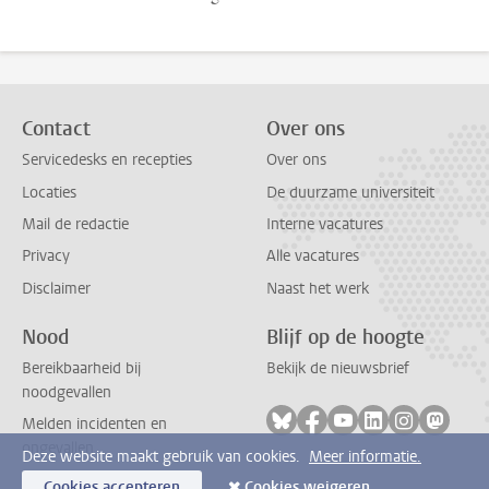
Contact
Over ons
Servicedesks en recepties
Over ons
Locaties
De duurzame universiteit
Mail de redactie
Interne vacatures
Privacy
Alle vacatures
Disclaimer
Naast het werk
Nood
Blijf op de hoogte
Bereikbaarheid bij
Bekijk de nieuwsbrief
noodgevallen
Volg ons op bluesky
Volg ons op facebook
Volg ons op youtub
Volg ons op li
Volg ons o
Volg 
Melden incidenten en
ongevallen
Deze website maakt gebruik van cookies.
Meer informatie.
Cookies accepteren
Cookies weigeren