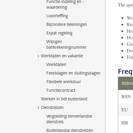
Functie-indeling en -
The que
waardering
Loonheffing
Wor
Res
Bijzondere beloningen
Hea
Expat regeling
Ho
Wijzigen
Ge
bankrekeningnummer
Do
Werktijden en vakantie
For
Werktijden
Freq
Feestdagen en sluitingsdagen
Flexibele werkduur
Abbre
Functiecontract
BSN
Werken in het buitenland
Dienstreizen
EU
Vergoeding binnenlandse
dienstreis
HR
Buitenlandse dienstreizen