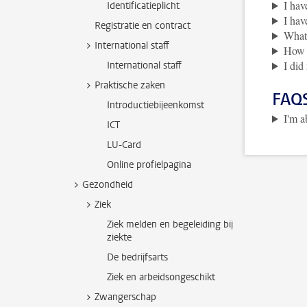
I hav
Identificatieplicht
I hav
Registratie en contract
What 
International staff
How d
I did
International staff
Praktische zaken
FAQS
Introductiebijeenkomst
I'm a
ICT
LU-Card
Online profielpagina
Gezondheid
Ziek
Ziek melden en begeleiding bij
ziekte
De bedrijfsarts
Ziek en arbeidsongeschikt
Zwangerschap