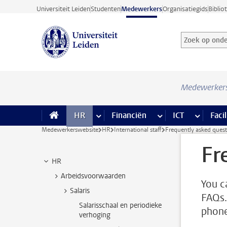
Ga direct naar de inhoud
Universiteit Leiden
Studenten
Medewerkers
Organisatiegids
Biblio
Zoek op onder
Zoekterm
Medewerker
HR
meer HR pagina’s
Financiën
meer Financiën pagi
ICT
meer ICT
Facil
Medewerkerswebsite
HR
International staff
Frequently asked quest
Fr
HR
Arbeidsvoorwaarden
You c
Salaris
FAQs.
Salarisschaal en periodieke
phone
verhoging