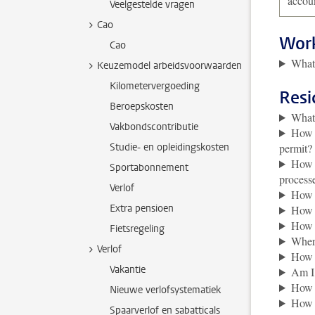
accou
Veelgestelde vragen
Cao
Work
Cao
What 
Keuzemodel arbeidsvoorwaarden
Kilometervergoeding
Resi
Beroepskosten
What 
Vakbondscontributie
How d
Studie- en opleidingskosten
permit?
How l
Sportabonnement
process
Verlof
How l
Extra pensioen
How c
How d
Fietsregeling
Where
Verlof
How c
Vakantie
Am I 
How d
Nieuwe verlofsystematiek
How l
Spaarverlof en sabatticals