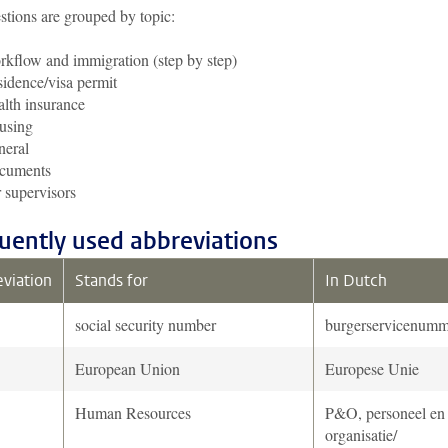
stions are grouped by topic:
kflow and immigration (step by step)
idence/visa permit
lth insurance
using
neral
cuments
 supervisors
uently used abbreviations
viation
Stands for
In Dutch
social security number
burgerservicenumm
European Union
Europese Unie
Human Resources
P&O, personeel en
organisatie/