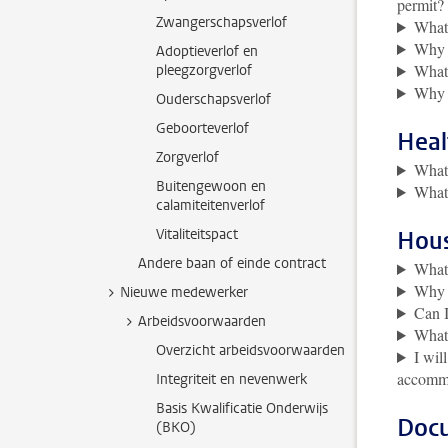
permit?
Zwangerschapsverlof
What 
Why d
Adoptieverlof en
What 
pleegzorgverlof
Why d
Ouderschapsverlof
Geboorteverlof
Heal
Zorgverlof
What 
Buitengewoon en
What 
calamiteitenverlof
Vitaliteitspact
Hou
Andere baan of einde contract
What 
Why 
Nieuwe medewerker
Can I
Arbeidsvoorwaarden
What 
Overzicht arbeidsvoorwaarden
I wil
accomm
Integriteit en nevenwerk
Basis Kwalificatie Onderwijs
Doc
(BKO)