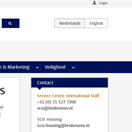
Login
agina’s
e & Marketing
meer Communicatie & Marketing pagina’s
Veiligheid
meer Veiligheid pagina’s
Contact
s
Service Centre International Staff
+31 (0) 71 527 7300
se
scis@leidenuniv.nl
d
SCIS Housing
Scis-housing@leidenuniv.nl