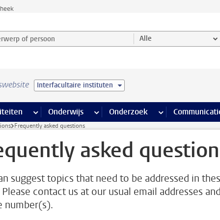
theek
werp of persoon en selecteer categorie
Alle
swebsite
Interfacultaire instituten
na’s
 pagina’s
iteiten
meer Faciliteiten pagina’s
Onderwijs
meer Onderwijs pagina’s
Onderzoek
meer Onderzoek p
Communicati
ions
Frequently asked questions
equently asked question
an suggest topics that need to be addressed in the
 Please contact us at our usual email addresses an
 number(s).