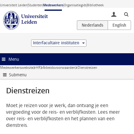
Ga direct naar de inhoud
Universiteit Leiden
Studenten
Medewerkers
Organisatiegids
Bibliotheek
toggle lo
Interfacultaire instituten
Menu
Medewerkerswebsite
HR
Arbeidsvoorwaarden
Dienstreizen
Submenu
Dienstreizen
Moet je reizen voor je werk, dan ontvang je een
vergoeding voor de reis- en verblijfkosten. Lees meer
over reis- en verblijfkosten en het plannen van een
dienstreis.