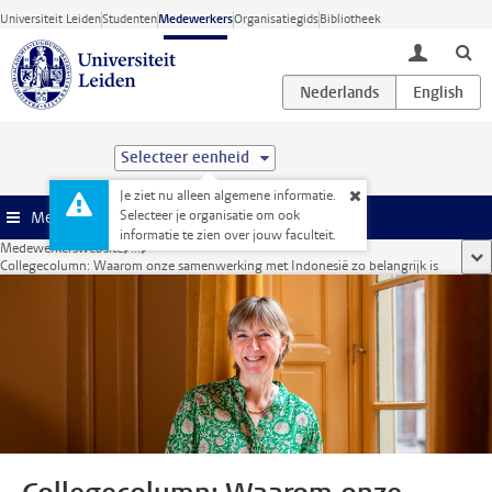
Ga direct naar de inhoud
Universiteit Leiden
Studenten
Medewerkers
Organisatiegids
Bibliotheek
toggle lo
Selecteer eenheid
Je ziet nu alleen algemene informatie.
Selecteer je organisatie om ook
Menu
informatie te zien over jouw faculteit.
Medewerkerswebsite
...
too
Collegecolumn: Waarom onze samenwerking met Indonesië zo belangrijk is