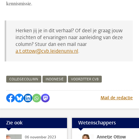
kennismissie.
Herken jij je in dit verhaal? Of deel je graag jouw
inzichten of ervaringen naar aanleiding van deze
column? Stuur dan een mail naar
a.t.ottow@cvb.leidenuniv.nl
.
COLLEGECOLUMN
INDONESIË
VOORZITTER CVB
Delen op Facebook
Delen via Bluesky
Delen op LinkedIn
Delen via WhatsApp
Delen via Mastodon
Mail de redactie
Zie ook
Wetenschappers
Annetje Ottow
06 november 2023