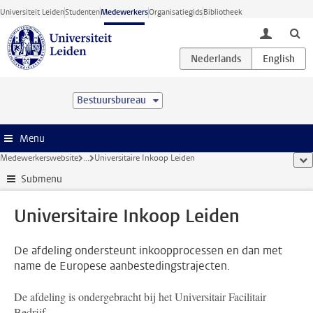
Ga direct naar de inhoud
Universiteit Leiden
Studenten
Medewerkers
Organisatiegids
Bibliotheek
toggle lo
Bestuursbureau
Menu
Medewerkerswebsite
...
Universitaire Inkoop Leiden
too
Submenu
Universitaire Inkoop Leiden
De afdeling ondersteunt inkoopprocessen en dan met
name de Europese aanbestedingstrajecten.
De afdeling is ondergebracht bij het Universitair Facilitair
Bedrijf.