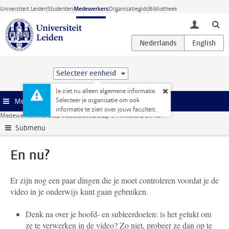
Ga direct naar de inhoud
Universiteit Leiden
Studenten
Medewerkers
Organisatiegids
Bibliotheek
toggle lo
Selecteer eenheid
Je ziet nu alleen algemene informatie.
Selecteer je organisatie om ook
Menu
informatie te zien over jouw faculteit.
Medewerkerswebsite
Videotoolkit
Stap 5: Afmaken
En nu?
Submenu
En nu?
Er zijn nog een paar dingen die je moet controleren voordat je de
video in je onderwijs kunt gaan gebruiken.
Denk na over je hoofd- en subleerdoelen: is het gelukt om
ze te verwerken in de video? Zo niet, probeer ze dan op te