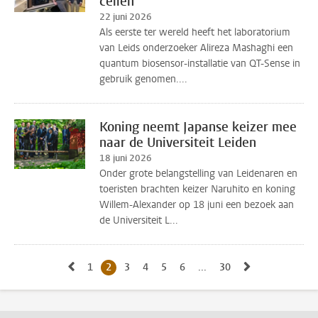
cellen
22 juni 2026
Als eerste ter wereld heeft het laboratorium
van Leids onderzoeker Alireza Mashaghi een
quantum biosensor-installatie van QT-Sense in
gebruik genomen....
Koning neemt Japanse keizer mee
naar de Universiteit Leiden
18 juni 2026
Onder grote belangstelling van Leidenaren en
toeristen brachten keizer Naruhito en koning
Willem-Alexander op 18 juni een bezoek aan
de Universiteit L...
Naar vorige pagina, pagina 1
Naar volgende
1
Naar pagina
2
Huidige pagina, pagina
3
Naar pagina
4
Naar pagina
5
Naar pagina
6
Naar pagina
...
30
Naar laatste pagina,