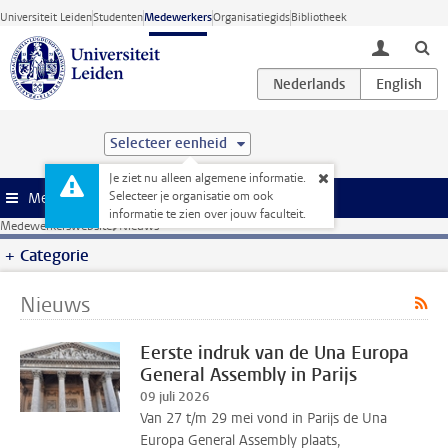
Ga direct naar de inhoud
Universiteit Leiden
Studenten
Medewerkers
Organisatiegids
Bibliotheek
toggle lo
Selecteer eenheid
Je ziet nu alleen algemene informatie.
Selecteer je organisatie om ook
Menu
informatie te zien over jouw faculteit.
Medewerkerswebsite
Nieuws
Categorie
Nieuws
Eerste indruk van de Una Europa
General Assembly in Parijs
09 juli 2026
Van 27 t/m 29 mei vond in Parijs de Una
Europa General Assembly plaats,