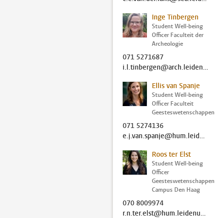
Inge Tinbergen
Student Well-being
Officer Faculteit der
Archeologie
071 5271687
i.l.tinbergen@arch.leidenuniv.nl
Ellis van Spanje
Student Well-being
Officer Faculteit
Geesteswetenschappen
071 5274136
e.j.van.spanje@hum.leidenuniv.nl
Roos ter Elst
Student Well-being
Officer
Geesteswetenschappen
Campus Den Haag
070 8009974
r.n.ter.elst@hum.leidenuniv.nl