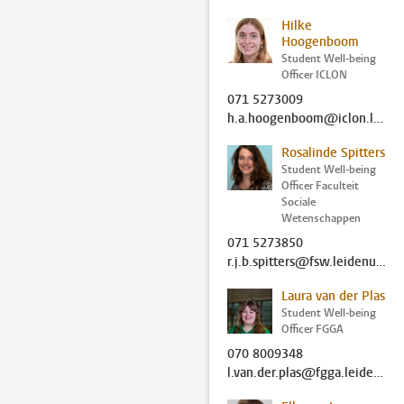
Hilke
Hoogenboom
Student Well-being
Officer ICLON
071 5273009
h.a.hoogenboom@iclon.leidenuniv.nl
Rosalinde Spitters
Student Well-being
Officer Faculteit
Sociale
Wetenschappen
071 5273850
r.j.b.spitters@fsw.leidenuniv.nl
Laura van der Plas
Student Well-being
Officer FGGA
070 8009348
l.van.der.plas@fgga.leidenuniv.nl