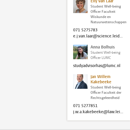
Elly van Laar
Student Well-being
Officer Faculteit
Wiskunde en
Natuurwetenschappen
071 5275783
e.j.van.laar@science.leidenuniv.nl
Anna Bolhuis
Student Well-being
Officer LUMC
studyadvisorhas@lumc.nl
Jan Willem
Kakebeeke
Student Well-being
Officer Faculteit der
Rechtsgeleerdheid
071 5277851
j.w.a.kakebeeke@law.leidenuniv.nl