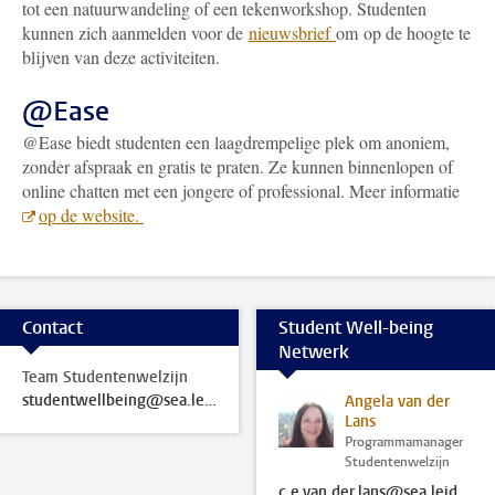
tot een natuurwandeling of een tekenworkshop. Studenten
kunnen zich aanmelden voor de
nieuwsbrief
om op de hoogte te
blijven van deze activiteiten.
@Ease
@Ease biedt studenten een laagdrempelige plek om anoniem,
zonder afspraak en gratis te praten. Ze kunnen binnenlopen of
online chatten met een jongere of professional. Meer informatie
op de website.
Contact
Student Well-being
Netwerk
Team Studentenwelzijn
studentwellbeing@sea.leidenuniv.nl
Angela van der
Lans
Programmamanager
Studentenwelzijn
c.e.van.der.lans@sea.leidenuniv.nl