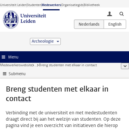
Ga direct naar de inhoud
Universiteit Leiden
Studenten
Medewerkers
Organisatiegids
Bibliotheek
toggle lo
Archeologie
Menu
Medewerkerswebsite
...
Breng studenten met elkaar in contact
too
Submenu
Breng studenten met elkaar in
contact
Verbinding met de universiteit en met medestudenten
draagt direct bij aan het welzijn van studenten. Op deze
pagina vind je een overzicht van initiatieven die hierop