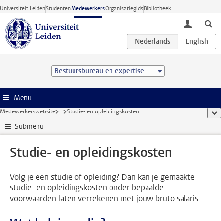
Ga direct naar de inhoud
Universiteit Leiden
Studenten
Medewerkers
Organisatiegids
Bibliotheek
toggle lo
Bestuursbureau en expertisecentra
Menu
Medewerkerswebsite
...
Studie- en opleidingskosten
too
Submenu
Studie- en opleidingskosten
Volg je een studie of opleiding? Dan kan je gemaakte
studie- en opleidingskosten onder bepaalde
voorwaarden laten verrekenen met jouw bruto salaris.