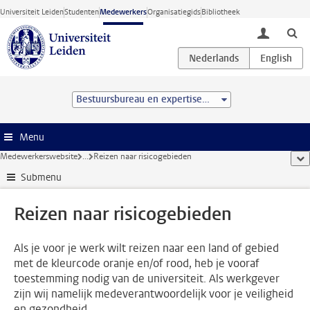
Ga direct naar de inhoud
Universiteit Leiden
Studenten
Medewerkers
Organisatiegids
Bibliotheek
toggle lo
Bestuursbureau en expertisecentra
Menu
Medewerkerswebsite
...
Reizen naar risicogebieden
too
Submenu
Reizen naar risicogebieden
Als je voor je werk wilt reizen naar een land of gebied
met de kleurcode oranje en/of rood, heb je vooraf
toestemming nodig van de universiteit. Als werkgever
zijn wij namelijk medeverantwoordelijk voor je veiligheid
en gezondheid.