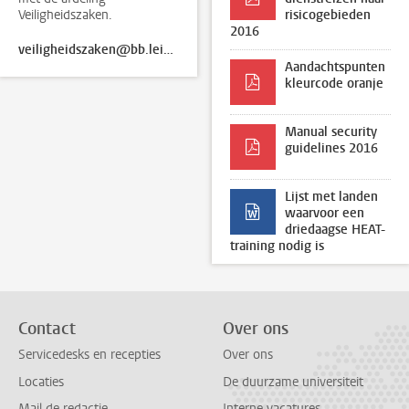
Veiligheidszaken.
risicogebieden
2016
veiligheidszaken@bb.leidenuniv.nl
Aandachtspunten
kleurcode oranje
Manual security
guidelines 2016
Lijst met landen
waarvoor een
driedaagse HEAT-
training nodig is
Contact
Over ons
Servicedesks en recepties
Over ons
Locaties
De duurzame universiteit
Mail de redactie
Interne vacatures