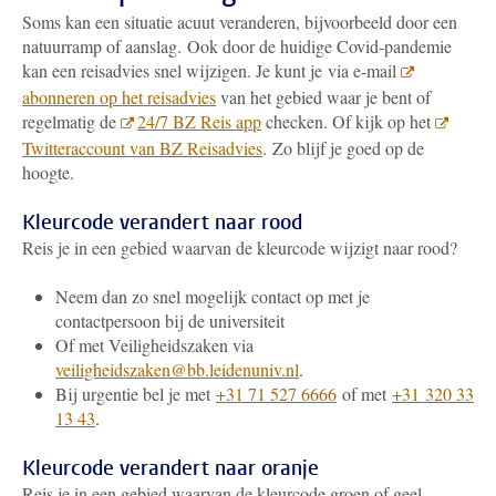
Soms kan een situatie acuut veranderen, bijvoorbeeld door een
natuurramp of aanslag. Ook door de huidige Covid-pandemie
kan een reisadvies snel wijzigen. Je kunt je via e-mail
abonneren op het reisadvies
van het gebied waar je bent of
regelmatig de
24/7 BZ Reis app
checken. Of kijk op het
Twitteraccount van BZ Reisadvies
. Zo blijf je goed op de
hoogte.
Kleurcode verandert naar rood
Reis je in een gebied waarvan de kleurcode wijzigt naar rood?
Neem dan zo snel mogelijk contact op met je
contactpersoon bij de universiteit
Of met Veiligheidszaken via
veiligheidszaken@bb.leidenuniv.nl
.
Bij urgentie bel je met
+31 71 527 6666
of met
+31 320 33
13 43
.
Kleurcode verandert naar oranje
Reis je in een gebied waarvan de kleurcode groen of geel