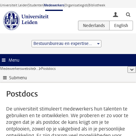
Ga direct naar de inhoud
Universiteit Leiden
Studenten
Medewerkers
Organisatiegids
Bibliotheek
toggle lo
Bestuursbureau en expertisecentra
Menu
Medewerkerswebsite
...
Postdocs
too
Submenu
Postdocs
De universiteit stimuleert medewerkers hun talenten te
gebruiken en te ontwikkelen. We proberen er zo voor te
zorgen dat je als postdoc de kans krijgt om je te
ontplooien, zowel op je vakgebied als in je persoonlijke
ontwikkeling. Er zijn daarom veel mogelijkheden voor