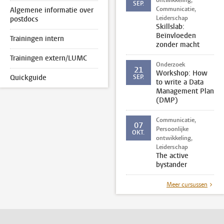
ontwikkeling,
SEP.
Communicatie,
Algemene informatie over
Leiderschap
postdocs
Skillslab:
Beïnvloeden
Trainingen intern
zonder macht
Trainingen extern/LUMC
Onderzoek
21
Workshop: How
Quickguide
SEP.
to write a Data
Management Plan
(DMP)
Communicatie,
07
Persoonlijke
OKT.
ontwikkeling,
Leiderschap
The active
bystander
Meer cursussen