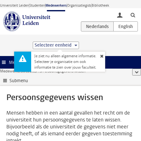
Ga direct naar de inhoud
Universiteit Leiden
Studenten
Medewerkers
Organisatiegids
Bibliotheek
toggle lo
Selecteer eenheid
Je ziet nu alleen algemene informatie.
Selecteer je organisatie om ook
Menu
informatie te zien over jouw faculteit.
Medewerkerswebsite
...
Persoonsgegevens wissen
too
Submenu
Persoonsgegevens wissen
Mensen hebben in een aantal gevallen het recht om de
universiteit hun persoonsgegevens te laten wissen.
Bijvoorbeeld als de universiteit de gegevens niet meer
nodig heeft, of als iemand eerder gegeven toestemming
intrekt.