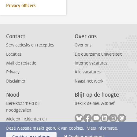
Privacy officers
Contact
Over ons
Servicedesks en recepties
Over ons
Locaties
De duurzame universiteit
Mail de redactie
Interne vacatures
Privacy
Alle vacatures
Disclaimer
Naast het werk
Nood
Blijf op de hoogte
Bereikbaarheid bij
Bekijk de nieuwsbrief
noodgevallen
Volg ons op bluesky
Volg ons op facebook
Volg ons op youtub
Volg ons op li
Volg ons o
Volg 
Melden incidenten en
ongevallen
Deze website maakt gebruik van cookies.
Meer informatie.
Cookies accepteren
Cookies weigeren