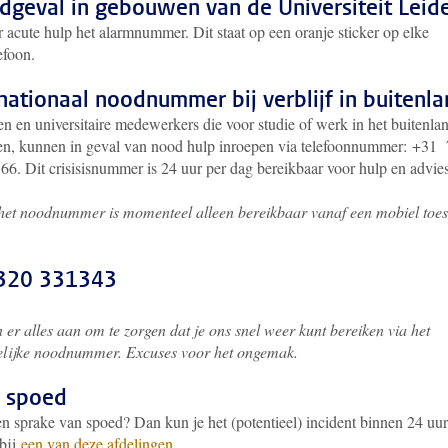
dgeval in gebouwen van de Universiteit Leid
 acute hulp het alarmnummer. Dit staat op een oranje sticker op elke
efoon.
nationaal noodnummer bij verblijf in buitenl
n en universitaire medewerkers die voor studie of werk in het buitenla
ven, kunnen in geval van nood hulp inroepen via telefoonnummer: +31
66. Dit crisisisnummer is 24 uur per dag bereikbaar voor hulp en advies
 het noodnummer is momenteel alleen bereikbaar vanaf een mobiel toes
320 331343
er alles aan om te zorgen dat je ons snel weer kunt bereiken via het
elijke noodnummer. Excuses voor het ongemak.
 spoed
en sprake van spoed? Dan kun je het (potentieel) incident binnen 24 uur
bij
een van deze afdelingen
.