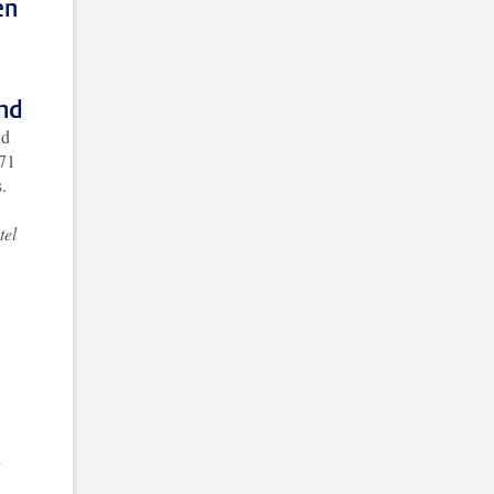
en
and
nd
 71
.
tel