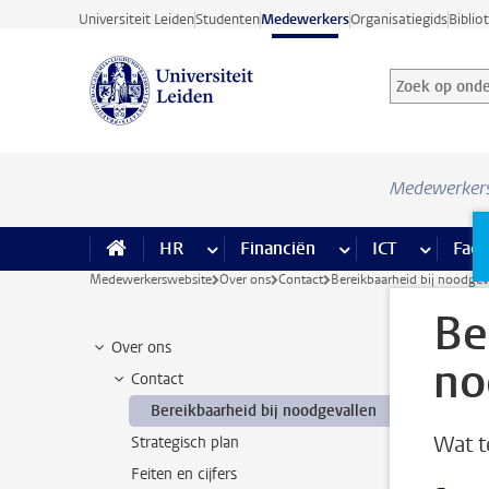
Ga direct naar de inhoud
Universiteit Leiden
Studenten
Medewerkers
Organisatiegids
Biblio
Zoek op onder
Zoekterm
Medewerker
HR
meer HR pagina’s
Financiën
meer Financiën pagi
ICT
meer ICT
Facil
Medewerkerswebsite
Over ons
Contact
Bereikbaarheid bij noodgev
Be
Over ons
no
Contact
Bereikbaarheid bij noodgevallen
Wat t
Strategisch plan
Feiten en cijfers