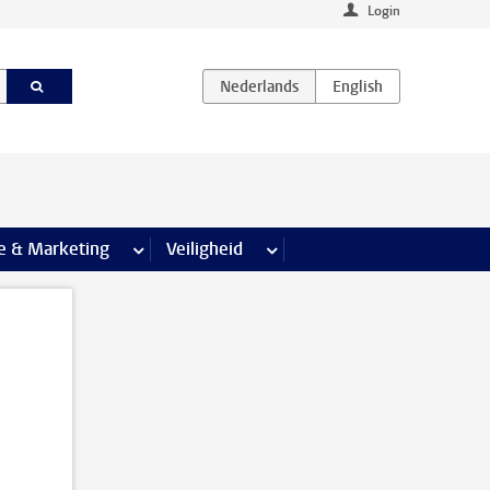
Login
agina’s
e & Marketing
meer Communicatie & Marketing pagina’s
Veiligheid
meer Veiligheid pagina’s