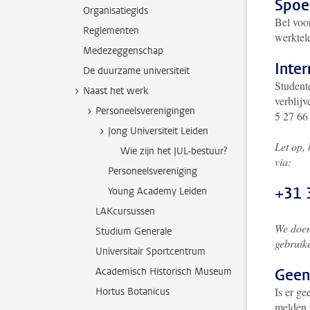
Spoe
Organisatiegids
Bel voor
Reglementen
werktel
Medezeggenschap
Inter
De duurzame universiteit
Studente
Naast het werk
verblij
Personeelsverenigingen
5 27 66 
Jong Universiteit Leiden
Let op,
Wie zijn het JUL-bestuur?
via:
Personeelsvereniging
+31
Young Academy Leiden
LAKcursussen
We doen 
Studium Generale
gebruik
Universitair Sportcentrum
Academisch Historisch Museum
Geen
Is er ge
Hortus Botanicus
melden 