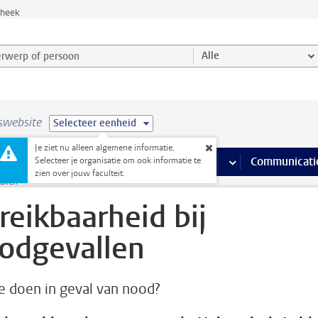
theek
werp of persoon en selecteer categorie
Alle
swebsite
Selecteer eenheid
Je ziet nu alleen algemene informatie.
na’s
 pagina’s
iteiten
meer Faciliteiten pagina’s
Onderwijs
meer Onderwijs pagina’s
Onderzoek
meer Onderzoek p
Communicati
Selecteer je organisatie om ook informatie te
zien over jouw faculteit.
allen
reikbaarheid bij
odgevallen
e doen in geval van nood?