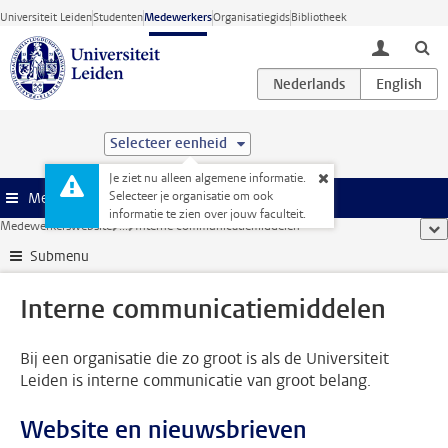
Ga direct naar de inhoud
Universiteit Leiden
Studenten
Medewerkers
Organisatiegids
Bibliotheek
toggle lo
Selecteer eenheid
Je ziet nu alleen algemene informatie.
Selecteer je organisatie om ook
Menu
informatie te zien over jouw faculteit.
Medewerkerswebsite
...
Interne communicatiemiddelen
too
Submenu
Interne communicatiemiddelen
Bij een organisatie die zo groot is als de Universiteit
Leiden is interne communicatie van groot belang.
Website en nieuwsbrieven