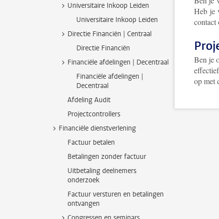
Ben je 
Universitaire Inkoop Leiden
Heb je 
Universitaire Inkoop Leiden
contact 
Directie Financiën | Centraal
Proj
Directie Financiën
Ben je o
Financiële afdelingen | Decentraal
effectie
Financiële afdelingen |
op met
Decentraal
Afdeling Audit
Projectcontrollers
Financiële dienstverlening
Factuur betalen
Betalingen zonder factuur
Uitbetaling deelnemers
onderzoek
Factuur versturen en betalingen
ontvangen
Congressen en seminars