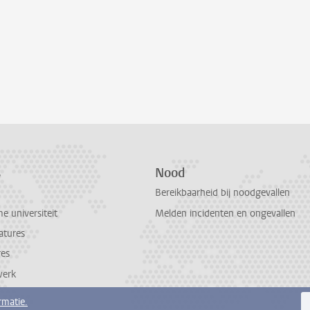
s
Nood
Bereikbaarheid bij noodgevallen
 universiteit
Melden incidenten en ongevallen
atures
res
werk
rmatie.