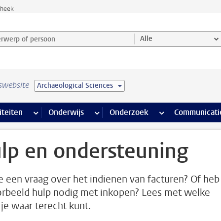
theek
werp of persoon en selecteer categorie
Alle
swebsite
Archaeological Sciences
na’s
 pagina’s
iteiten
meer Faciliteiten pagina’s
Onderwijs
meer Onderwijs pagina’s
Onderzoek
meer Onderzoek p
Communicati
lp en ondersteuning
e een vraag over het indienen van facturen? Of heb
orbeeld hulp nodig met inkopen? Lees met welke
 je waar terecht kunt.