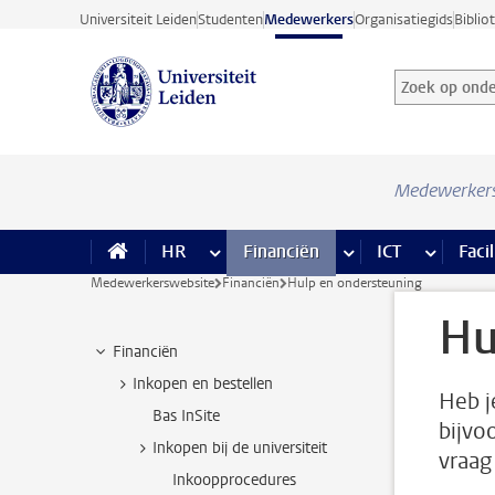
Ga direct naar de inhoud
Universiteit Leiden
Studenten
Medewerkers
Organisatiegids
Biblio
Zoek op onder
Zoekterm
Medewerker
HR
meer HR pagina’s
Financiën
meer Financiën pagi
ICT
meer ICT
Facil
Medewerkerswebsite
Financiën
Hulp en ondersteuning
Hu
Financiën
Inkopen en bestellen
Heb j
Bas InSite
bijvo
Inkopen bij de universiteit
vraag
Inkoopprocedures