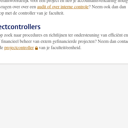
verantwoordelijk voor een project en heb je accountantsverklaring nodi
vragen over over een
audit of over interne controle
? Neem ook dan dan
op met de controller van je faculteit.
ectcontrollers
p zoek naar procedures en richtlijnen ter ondersteuning van efficiënt en
f financieel beheer van extern gefinancierde projecten? Neem dan conta
 de
projectcontroller
van je faculteit/eenheid.