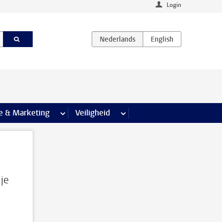
Login
agina’s
e & Marketing
meer Communicatie & Marketing pagina’s
Veiligheid
meer Veiligheid pagina’s
 je