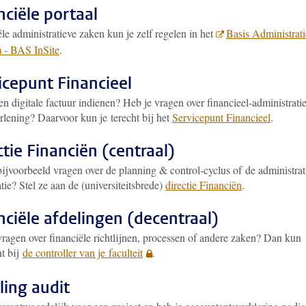
nciële portaal
le administratieve zaken kun je zelf regelen in het
Basis Administrati
 - BAS InSite
.
icepunt Financieel
en digitale factuur indienen? Heb je vragen over financieel-administrati
rlening? Daarvoor kun je terecht bij het
Servicepunt Financieel
.
ctie Financiën (centraal)
bijvoorbeeld vragen over de planning & control-cyclus of de administrat
tie? Stel ze aan de (universiteitsbrede)
directie Financiën
.
nciële afdelingen (decentraal)
vragen over financiële richtlijnen, processen of andere zaken? Dan kun
ht bij
de controller van je faculteit
.
ling audit