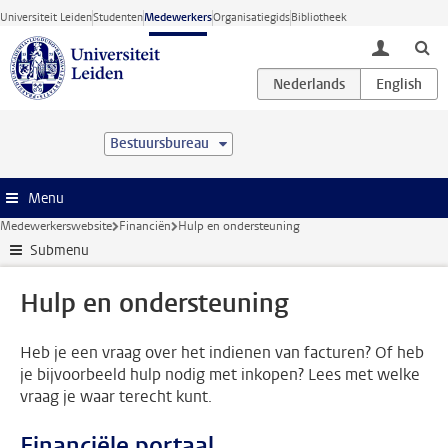
Ga direct naar de inhoud
Universiteit Leiden
Studenten
Medewerkers
Organisatiegids
Bibliotheek
toggle lo
Bestuursbureau
Menu
Medewerkerswebsite
Financiën
Hulp en ondersteuning
Submenu
Hulp en ondersteuning
Heb je een vraag over het indienen van facturen? Of heb
je bijvoorbeeld hulp nodig met inkopen? Lees met welke
vraag je waar terecht kunt.
Financiële portaal