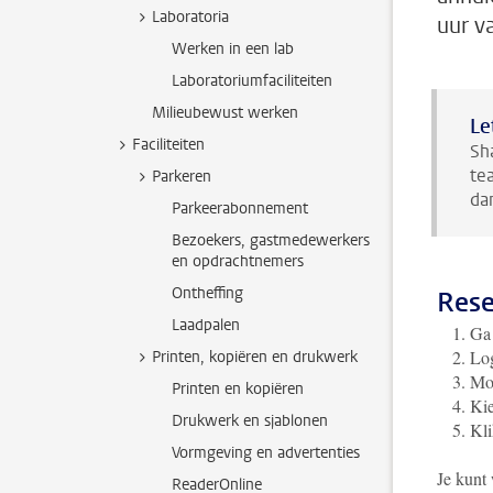
Laboratoria
uur v
Werken in een lab
Laboratoriumfaciliteiten
Milieubewust werken
Le
Faciliteiten
Sh
te
Parkeren
da
Parkeerabonnement
Bezoekers, gastmedewerkers
en opdrachtnemers
Ontheffing
Rese
Laadpalen
Ga
Lo
Printen, kopiëren en drukwerk
Moe
Printen en kopiëren
Kie
Drukwerk en sjablonen
Kli
Vormgeving en advertenties
Je kunt 
ReaderOnline