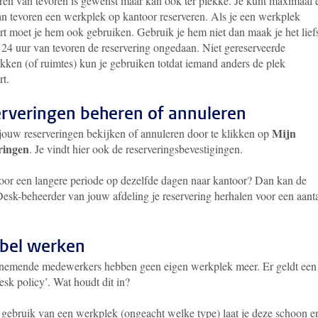
ren van tevoren is gewenst maar kan ook ter plekke. Je kunt maximaal 
n tevoren een werkplek op kantoor reserveren. Als je een werkplek
rt moet je hem ook gebruiken. Gebruik je hem niet dan maak je het lief
k 24 uur van tevoren de reservering ongedaan. Niet gereserveerde
kken (of ruimtes) kun je gebruiken totdat iemand anders de plek
rt.
rveringen beheren of annuleren
Mijn
 jouw reserveringen bekijken of annuleren door te klikken op
ringen
. Je vindt hier ook de reserveringsbevestigingen.
voor een langere periode op dezelfde dagen naar kantoor? Dan kan de
esk-beheerder van jouw afdeling je reservering herhalen voor een aant
ibel werken
nemende medewerkers hebben geen eigen werkplek meer. Er geldt een
esk policy’. Wat houdt dit in?
gebruik van een werkplek (ongeacht welke type) laat je deze schoon e