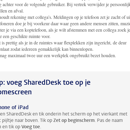
g achter voor de volgende gebruiker. Bij vertrek verwijder je persoonlij
llen en afval.
houdt rekening met collega’s. Meldingen op je telefoon zet je zacht of ui
efoneren doe je bij voorkeur daar waar geen andere mensen zitten, muz
ster je via een koptelefoon, als je wilt afstemmen met een collega zoek j
r een geschikte ruimte voor.
 is prettig als je in de ruimtes waar flexplekken zijn ingericht, de deur
nlaat zodat iedereen gemakkelijk kan binnenlopen.
mag maximaal twee uur een werkplek ongebruikt bezet houden.
ip: voeg SharedDesk toe op je
omescreen
hone of iPad
en SharedDesk en tik onderin het scherm op het vierkant met
 pijltje naar boven. Tik op
Zet op beginscherm
. Pas de naam
n en tik op
Voeg toe
.