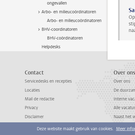
ongevallen
Sa
Arbo- en milieucoördinatoren
Op
Arbo- en milieucoördinatoren
sti
BHV-coordinatoren
na
BHV-coördinatoren
Helpdesks
Contact
Over on
Servicedesks en recepties
Over ons
Locaties
De duurzame
Mail de redactie
Interne vac
Privacy
Alle vacatu
Disclaimer
Naast het 
Deze website maakt gebruik van cookies.
Meer info