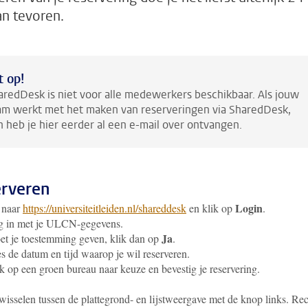
an tevoren.
t op!
aredDesk is niet voor alle medewerkers beschikbaar. Als jouw
am werkt met het maken van reserveringen via SharedDesk,
n heb je hier eerder al een e-mail over ontvangen.
rveren
Login
 naar
https://universiteitleiden.nl/shareddesk
en klik op
.
g in met je ULCN-gegevens.
Ja
t je toestemming geven, klik dan op
.
s de datum en tijd waarop je wil reserveren.
k op een groen bureau naar keuze en bevestig je reservering.
wisselen tussen de plattegrond- en lijstweergave met de knop links. Re