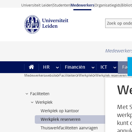
Ga direct naar de inhoud
Universiteit Leiden
Studenten
Medewerkers
Organisatiegids
Biblio
Zoek op onder
Zoekterm
Medewerker
HR
meer HR pagina’s
Financiën
meer Financiën pagi
ICT
meer ICT
Facil
Medewerkerswebsite
Faciliteiten
Werkplek
Werkplek reserveren
We
Faciliteiten
Werkplek
Met S
Werkplek op kantoor
werkp
Werkplek reserveren
kunt 
Thuiswerkfaciliteiten aanvragen
annule