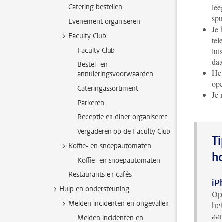
lee
Catering bestellen
spu
Evenement organiseren
Je 
Faculty Club
tel
Faculty Club
lui
daa
Bestel- en
Het
annuleringsvoorwaarden
ope
Cateringassortiment
Je 
Parkeren
Receptie en diner organiseren
Vergaderen op de Faculty Club
T
Koffie- en snoepautomaten
h
Koffie- en snoepautomaten
Restaurants en cafés
iP
Hulp en ondersteuning
Op
Melden incidenten en ongevallen
het
aa
Melden incidenten en