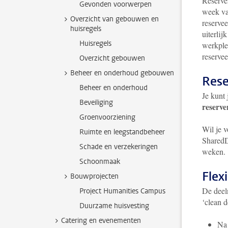
Reserve
Gevonden voorwerpen
week va
Overzicht van gebouwen en
reservee
huisregels
uiterlij
Huisregels
werkple
reservee
Overzicht gebouwen
Beheer en onderhoud gebouwen
Rese
Beheer en onderhoud
Je kunt
Beveiliging
reserve
Groenvoorziening
Wil je 
Ruimte en leegstandbeheer
SharedD
Schade en verzekeringen
weken.
Schoonmaak
Flex
Bouwprojecten
De deel
Project Humanities Campus
‘clean d
Duurzame huisvesting
Catering en evenementen
Na 