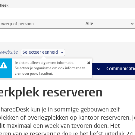
theek
werp of persoon en selecteer categorie
Alle
swebsite
Selecteer eenheid
Je ziet nu alleen algemene informatie.
na’s
 pagina’s
iteiten
meer Faciliteiten pagina’s
Onderwijs
meer Onderwijs pagina’s
Onderzoek
meer Onderzoek p
Communicati
Selecteer je organisatie om ook informatie te
zien over jouw faculteit.
rkplek reserveren
haredDesk kun je in sommige gebouwen zelf
lekken of overlegplekken op kantoor reserveren. J
dit maximaal een week van tevoren doen. Het
ren van je reservering doe je het liefst uiterlijk 24