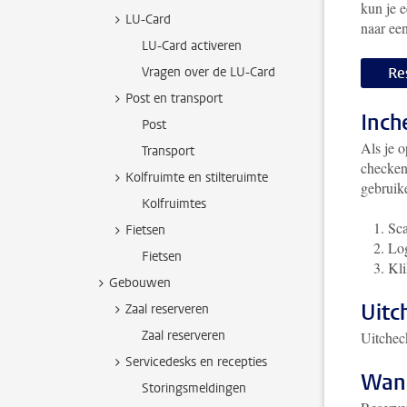
kun je e
LU-Card
naar ee
LU-Card activeren
Re
Vragen over de LU-Card
Post en transport
Inch
Post
Als je o
Transport
checken.
Kolfruimte en stilteruimte
gebruik
Kolfruimtes
Sca
Fietsen
Lo
Fietsen
Kl
Gebouwen
Uitc
Zaal reserveren
Zaal reserveren
Uitchec
Servicedesks en recepties
Wann
Storingsmeldingen