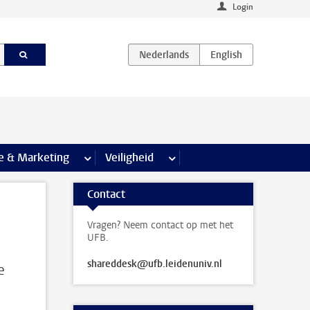
Login
agina’s
e & Marketing
meer Communicatie & Marketing pagina’s
Veiligheid
meer Veiligheid pagina’s
Contact
Vragen? Neem contact op met het
UFB.
shareddesk@ufb.leidenuniv.nl
e