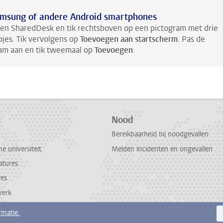
msung of andere Android smartphones
en SharedDesk en tik rechtsboven op een pictogram met drie
pjes. Tik vervolgens op
Toevoegen aan startscherm
. Pas de
am aan en tik tweemaal op
Toevoegen
.
s
Nood
Bereikbaarheid bij noodgevallen
 universiteit
Melden incidenten en ongevallen
atures
res
werk
rmatie.