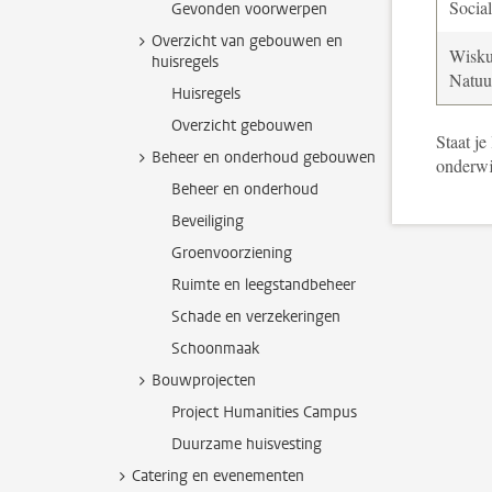
Socia
Gevonden voorwerpen
Overzicht van gebouwen en
Wisk
huisregels
Natuu
Huisregels
Overzicht gebouwen
Staat je
Beheer en onderhoud gebouwen
onderwi
Beheer en onderhoud
Beveiliging
Groenvoorziening
Ruimte en leegstandbeheer
Schade en verzekeringen
Schoonmaak
Bouwprojecten
Project Humanities Campus
Duurzame huisvesting
Catering en evenementen