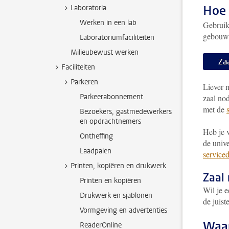
Hoe 
Laboratoria
Werken in een lab
Gebruik 
gebouwe
Laboratoriumfaciliteiten
Milieubewust werken
Za
Faciliteiten
Parkeren
Liever 
Parkeerabonnement
zaal no
met de
Bezoekers, gastmedewerkers
en opdrachtnemers
Heb je v
Ontheffing
de unive
Laadpalen
service
Printen, kopiëren en drukwerk
Zaal
Printen en kopiëren
Wil je 
Drukwerk en sjablonen
de juist
Vormgeving en advertenties
Waar
ReaderOnline