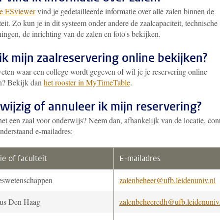
e ESviewer
vind je gedetailleerde informatie over alle zalen binnen de
teit. Zo kun je in dit systeem onder andere de zaalcapaciteit, technische
ingen, de inrichting van de zalen en foto's bekijken.
ik mijn zaalreservering online bekijken?
eten waar een college wordt gegeven of wil je je reservering online
n? Bekijk dan
het rooster in MyTimeTable
.
wijzig of annuleer ik mijn reservering?
het een zaal voor onderwijs? Neem dan, afhankelijk van de locatie, con
onderstaand e-mailadres:
ie of faculteit
E-mailadres
eswetenschappen
zalenbeheer@ufb.leidenuniv.nl
us Den Haag
zalenbeheercdh@ufb.leidenuniv