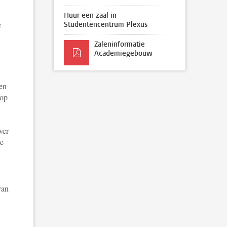
Huur een zaal in
e
Studentencentrum Plexus
Zaleninformatie
Academiegebouw
een
 op
ver
de
van