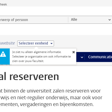
theek
werp of persoon en selecteer categorie
Alle
swebsite
Selecteer eenheid
Je ziet nu alleen algemene informatie.
na’s
 pagina’s
iteiten
meer Faciliteiten pagina’s
Onderwijs
meer Onderwijs pagina’s
Onderzoek
meer Onderzoek p
Communicati
Selecteer je organisatie om ook informatie te
zien over jouw faculteit.
eserveren
al reserveren
nt binnen de universiteit zalen reserveren voor
wijs en niet-regulier onderwijs, maar ook voor
menten, vergaderingen en bijeenkomsten.