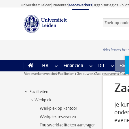
Ga direct naar de inhoud
Universiteit Leiden
Studenten
Medewerkers
Organisatiegids
Biblio
Zoek op onder
Zoekterm
Medewerker
HR
meer HR pagina’s
Financiën
meer Financiën pagi
ICT
meer ICT
Facil
Medewerkerswebsite
Faciliteiten
Gebouwen
Zaal reserveren
Zaal r
Za
Faciliteiten
Werkplek
Je ku
Werkplek op kantoor
onder
Werkplek reserveren
evene
Thuiswerkfaciliteiten aanvragen