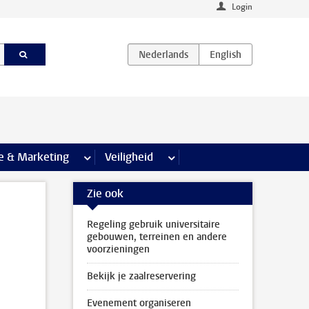
Login
agina’s
e & Marketing
meer Communicatie & Marketing pagina’s
Veiligheid
meer Veiligheid pagina’s
Zie ook
Regeling gebruik universitaire
gebouwen, terreinen en andere
voorzieningen
Bekijk je zaalreservering
Evenement organiseren