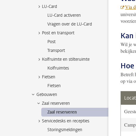
LU-Card
Via d
universi
LU-Card activeren
voorzien
Vragen over de LU-Card
Post en transport
Kan 
Post
Wil je w
Transport
bekijke
Kolfruimte en stilteruimte
Hoe 
Kolfruimtes
Betreft 
Fietsen
op via 
Fietsen
Gebouwen
Locat
Zaal reserveren
Geest
Zaal reserveren
Servicedesks en recepties
Camp
Storingsmeldingen