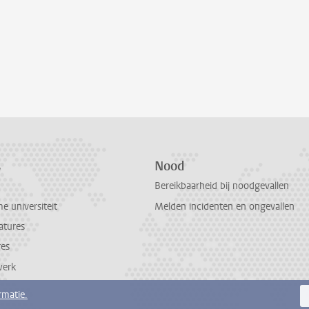
s
Nood
Bereikbaarheid bij noodgevallen
 universiteit
Melden incidenten en ongevallen
atures
res
werk
rmatie.