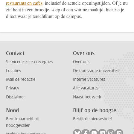
restaurants en cafés
, inclusief de actuele openingstijden. Of je nu
zin hebt in een broodje, soep of een warme maaltijd, hier zie je
direct waar je terechtkunt op de campus.
Contact
Over ons
Servicedesks en recepties
Over ons
Locaties
De duurzame universiteit
Mail de redactie
Interne vacatures
Privacy
Alle vacatures
Disclaimer
Naast het werk
Nood
Blijf op de hoogte
Bereikbaarheid bij
Bekijk de nieuwsbrief
noodgevallen
Volg ons op bluesky
Volg ons op facebook
Volg ons op youtub
Volg ons op li
Volg ons o
Volg 