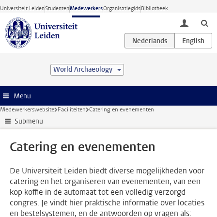
Ga direct naar de inhoud
Universiteit Leiden
Studenten
Medewerkers
Organisatiegids
Bibliotheek
toggle lo
World Archaeology
Menu
Medewerkerswebsite
Faciliteiten
Catering en evenementen
Submenu
Catering en evenementen
De Universiteit Leiden biedt diverse mogelijkheden voor
catering en het organiseren van evenementen, van een
kop koffie in de automaat tot een volledig verzorgd
congres. Je vindt hier praktische informatie over locaties
en bestelsystemen, en de antwoorden op vragen als: