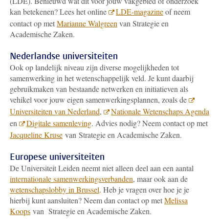
(LDE). Benieuwd wat dit voor jouw vakgebied of onderzoek
kan betekenen? Lees het online
LDE-magazine
of neem
contact op met
Marianne Walgreen
van Strategie en
Academische Zaken.
Nederlandse universiteiten
Ook op landelijk niveau zijn diverse mogelijkheden tot
samenwerking in het wetenschappelijk veld. Je kunt daarbij
gebruikmaken van bestaande netwerken en initiatieven als
vehikel voor jouw eigen samenwerkingsplannen, zoals de
Universiteiten van Nederland
,
Nationale Wetenschaps Agenda
en
Digitale samenleving
. Advies nodig? Neem contact op met
Jacqueline Kruse
van Strategie en Academische Zaken.
Europese universiteiten
De Universiteit Leiden neemt niet alleen deel aan een aantal
internationale samenwerkingsverbanden
, maar ook aan de
wetenschapslobby in Brussel
. Heb je vragen over hoe je je
hierbij kunt aansluiten? Neem dan contact op met
Melissa
Koops
van Strategie en Academische Zaken.