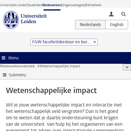
Ga direct naar de inhoud
Universiteit Leiden
Studenten
Medewerkers
Organisatiegids
Bibliotheek
toggle lo
FGW faculteitsbestuur en bureau
Menu
Medewerkerswebsite
...
Wetenschappelijke impact
too
Submenu
Wetenschappelijke impact
Wil je jouw wetenschappelijke impact en interactie met
het wetenschappelijk veld vergroten? Dan is het goed
om te weten dat je daarbij ondersteuning kunt krijgen
van de universiteit. Van hulp bij het organiseren van een
evenement tot advies over internationale samenwerking.