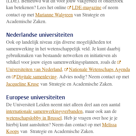
(LDE). Benieuwd wat dit voor jouw vakgebied of onderzoek
kan betekenen? Lees het online
LDE-magazine
of neem
contact op met
Marianne Walgreen
van Strategie en
Academische Zaken.
Nederlandse universiteiten
Ook op landelijk niveau zijn diverse mogelijkheden tot
samenwerking in het wetenschappelijk veld. Je kunt daarbij
gebruikmaken van bestaande netwerken en initiatieven als
vehikel voor jouw eigen samenwerkingsplannen, zoals de
Universiteiten van Nederland
,
Nationale Wetenschaps Agenda
en
Digitale samenleving
. Advies nodig? Neem contact op met
Jacqueline Kruse
van Strategie en Academische Zaken.
Europese universiteiten
De Universiteit Leiden neemt niet alleen deel aan een aantal
internationale samenwerkingsverbanden
, maar ook aan de
wetenschapslobby in Brussel
. Heb je vragen over hoe je je
hierbij kunt aansluiten? Neem dan contact op met
Melissa
Koops
van Strategie en Academische Zaken.