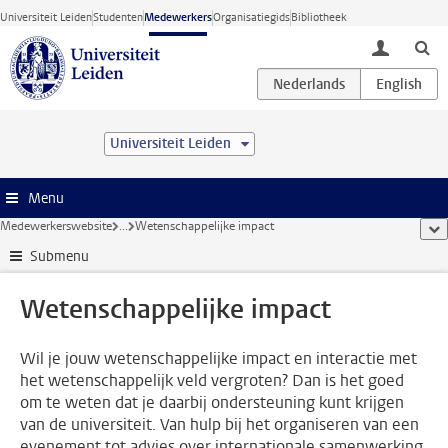
Ga direct naar de inhoud
Universiteit Leiden
Studenten
Medewerkers
Organisatiegids
Bibliotheek
toggle lo
Universiteit Leiden
Menu
Medewerkerswebsite
...
Wetenschappelijke impact
too
Submenu
Wetenschappelijke impact
Wil je jouw wetenschappelijke impact en interactie met
het wetenschappelijk veld vergroten? Dan is het goed
om te weten dat je daarbij ondersteuning kunt krijgen
van de universiteit. Van hulp bij het organiseren van een
evenement tot advies over internationale samenwerking.