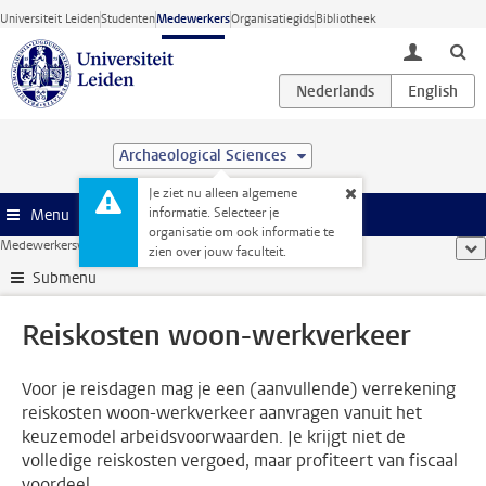
Ga direct naar de inhoud
Universiteit Leiden
Studenten
Medewerkers
Organisatiegids
Bibliotheek
toggle lo
Archaeological Sciences
Je ziet nu alleen algemene
informatie. Selecteer je
Menu
organisatie om ook informatie te
Medewerkerswebsite
...
Reiskosten woon-werkverkeer
too
zien over jouw faculteit.
Submenu
Reiskosten woon-werkverkeer
Voor je reisdagen mag je een (aanvullende) verrekening
reiskosten woon-werkverkeer aanvragen vanuit het
keuzemodel arbeidsvoorwaarden. Je krijgt niet de
volledige reiskosten vergoed, maar profiteert van fiscaal
voordeel.