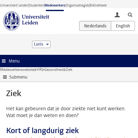
Ga direct naar de inhoud
Universiteit Leiden
Studenten
Medewerkers
Organisatiegids
Bibliotheek
toggle lo
Luris
Menu
Medewerkerswebsite
HR
Gezondheid
Ziek
Submenu
Ziek
Het kan gebeuren dat je door ziekte niet kunt werken.
Wat moet je dan weten en doen?
Kort of langdurig ziek