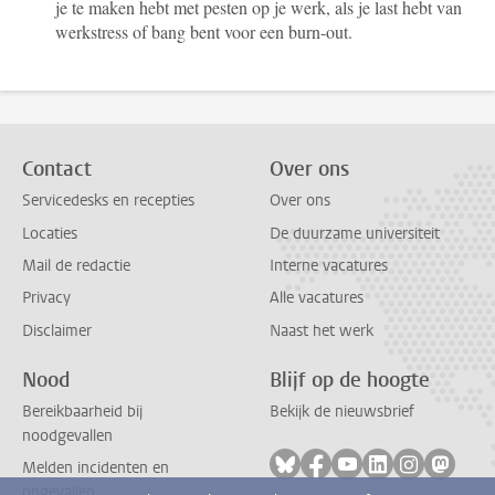
je te maken hebt met pesten op je werk, als je last hebt van
werkstress of bang bent voor een burn-out.
Contact
Over ons
Servicedesks en recepties
Over ons
Locaties
De duurzame universiteit
Mail de redactie
Interne vacatures
Privacy
Alle vacatures
Disclaimer
Naast het werk
Nood
Blijf op de hoogte
Bereikbaarheid bij
Bekijk de nieuwsbrief
noodgevallen
Volg ons op bluesky
Volg ons op facebook
Volg ons op youtub
Volg ons op li
Volg ons o
Volg 
Melden incidenten en
ongevallen