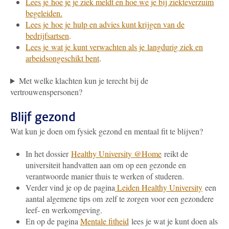
Lees je hoe je je ziek meldt en hoe we je bij ziekteverzuim
begeleiden.
Lees je hoe je hulp en advies kunt krijgen van de
bedrijfsartsen
.
Lees je wat je kunt verwachten als je langdurig ziek en
arbeidsongeschikt bent
.
Met welke klachten kun je terecht bij de
vertrouwenspersonen?
Blijf gezond
Wat kun je doen om fysiek gezond en mentaal fit te blijven?
In het dossier
Healthy University @Home
reikt de
universiteit handvatten aan om op een gezonde en
verantwoorde manier thuis te werken of studeren.
Verder vind je op de pagina
Leiden Healthy University
een
aantal algemene tips om zelf te zorgen voor een gezondere
leef- en werkomgeving.
En op de pagina
Mentale fitheid
lees je wat je kunt doen als