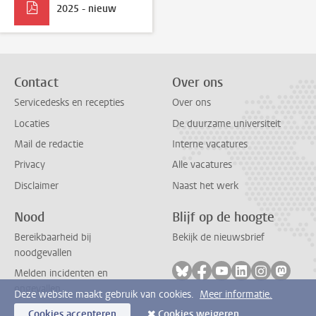
2025 - nieuw
Contact
Over ons
Servicedesks en recepties
Over ons
Locaties
De duurzame universiteit
Mail de redactie
Interne vacatures
Privacy
Alle vacatures
Disclaimer
Naast het werk
Nood
Blijf op de hoogte
Bereikbaarheid bij
Bekijk de nieuwsbrief
noodgevallen
Volg ons op bluesky
Volg ons op facebook
Volg ons op youtub
Volg ons op li
Volg ons o
Volg 
Melden incidenten en
ongevallen
Deze website maakt gebruik van cookies.
Meer informatie.
Cookies accepteren
Cookies weigeren