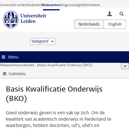
Ga direct naar de inhoud
Universiteit Leiden
Studenten
Medewerkers
Organisatiegids
Bibliotheek
toggle lo
Vastgoed
Menu
Medewerkerswebsite
...
Basis Kwalificatie Onderwijs (BKO)
too
Submenu
Basis Kwalificatie Onderwijs
(BKO)
Goed onderwijs geven is een vak op zich. Om de
kwaliteit van academisch onderwijs in Nederland te
waarborgen, hebben docenten, ud’s, uhd’s en