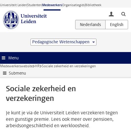
Ga direct naar de inhoud
Universiteit Leiden
Studenten
Medewerkers
Organisatiegids
Bibliotheek
toggle lo
Pedagogische Wetenschappen
Menu
Medewerkerswebsite
HR
Sociale zekerheid en verzekeringen
Submenu
Sociale zekerheid en
verzekeringen
Je kunt je via de Universiteit Leiden verzekeren tegen
een gunstige premie. Lees ook meer over pensioen,
arbeidsongeschiktheid en werkloosheid.