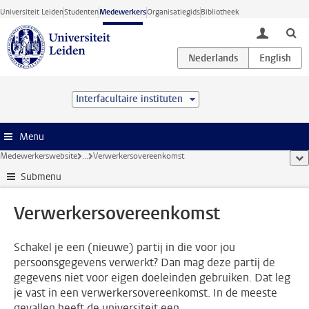
Ga direct naar de inhoud
Universiteit Leiden
Studenten
Medewerkers
Organisatiegids
Bibliotheek
toggle lo
Interfacultaire instituten
Menu
Medewerkerswebsite
...
Verwerkersovereenkomst
too
Submenu
Verwerkersovereenkomst
Schakel je een (nieuwe) partij in die voor jou
persoonsgegevens verwerkt? Dan mag deze partij de
gegevens niet voor eigen doeleinden gebruiken. Dat leg
je vast in een verwerkersovereenkomst. In de meeste
gevallen heeft de universiteit een