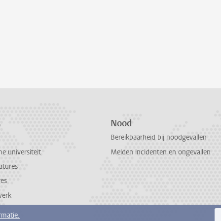
s
Nood
Bereikbaarheid bij noodgevallen
 universiteit
Melden incidenten en ongevallen
atures
res
werk
rmatie.