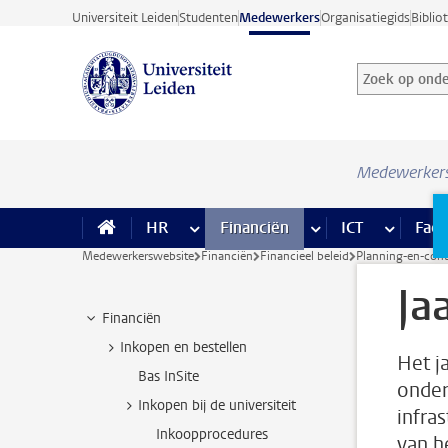
Ga direct naar de inhoud
Universiteit Leiden
Studenten
Medewerkers
Organisatiegids
Biblio
Zoek op onder
Zoekterm
Medewerker
HR
meer HR pagina’s
Financiën
meer Financiën pagi
ICT
meer ICT
Facil
Medewerkerswebsite
Financiën
Financieel beleid
Planning-en-cont
Ja
Financiën
Inkopen en bestellen
Het j
Bas InSite
onder
Inkopen bij de universiteit
infras
Inkoopprocedures
van h