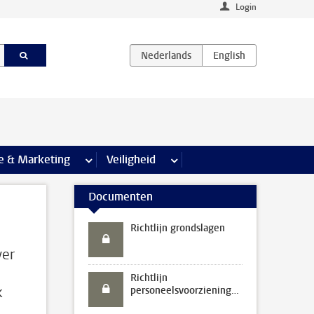
Login
agina’s
e & Marketing
meer Communicatie & Marketing pagina’s
Veiligheid
meer Veiligheid pagina’s
Documenten
Richtlijn grondslagen
ver
Richtlijn
k
personeelsvoorzieningen