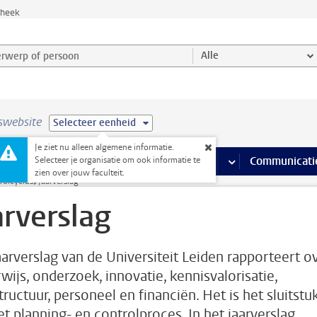
theek
werp of persoon en selecteer categorie
Alle
swebsite
Selecteer eenheid
Je ziet nu alleen algemene informatie.
na’s
 pagina’s
iteiten
meer Faciliteiten pagina’s
Onderwijs
meer Onderwijs pagina’s
Onderzoek
meer Onderzoek p
Communicati
Selecteer je organisatie om ook informatie te
zien over jouw faculteit.
rolcyclus
Jaarverslag
arverslag
aarverslag van de Universiteit Leiden rapporteert o
wijs, onderzoek, innovatie, kennisvalorisatie,
tructuur, personeel en financiën. Het is het sluitstu
et planning- en controlproces. In het jaarverslag