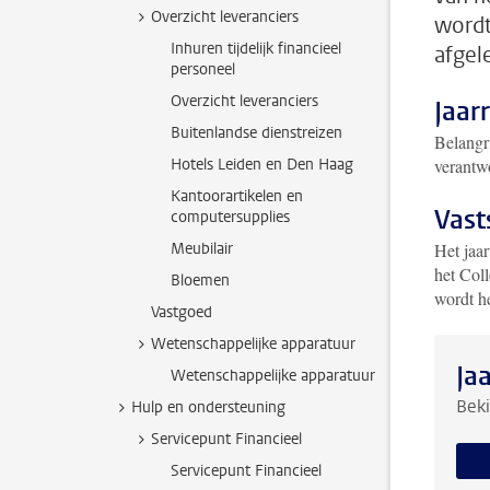
Overzicht leveranciers
wordt
Inhuren tijdelijk financieel
afgel
personeel
Overzicht leveranciers
Jaar
Buitenlandse dienstreizen
Belangri
Hotels Leiden en Den Haag
verantwo
Kantoorartikelen en
Vast
computersupplies
Meubilair
Het jaar
het Col
Bloemen
wordt h
Vastgoed
Wetenschappelijke apparatuur
Ja
Wetenschappelijke apparatuur
Beki
Hulp en ondersteuning
Servicepunt Financieel
Servicepunt Financieel