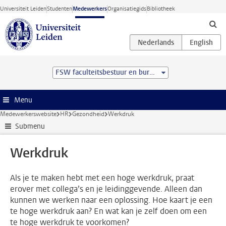
Ga direct naar de inhoud
Universiteit Leiden
Studenten
Medewerkers
Organisatiegids
Bibliotheek
FSW faculteitsbestuur en bureau
Menu
Medewerkerswebsite
HR
Gezondheid
Werkdruk
Submenu
Werkdruk
Als je te maken hebt met een hoge werkdruk, praat
erover met collega’s en je leidinggevende. Alleen dan
kunnen we werken naar een oplossing. Hoe kaart je een
te hoge werkdruk aan? En wat kan je zelf doen om een
te hoge werkdruk te voorkomen?