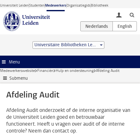
Ga direct naar de inhoud
Universiteit Leiden
Studenten
Medewerkers
Organisatiegids
Bibliotheek
toggle lo
Universitaire Bibliotheken Leiden
Menu
Medewerkerswebsite
Financiën
Hulp en ondersteuning
Afdeling Audit
Submenu
Afdeling Audit
Afdeling Audit onderzoekt of de interne organisatie van
de Universiteit Leiden goed en betrouwbaar
functioneert. Heeft u vragen over audit of de interne
controle? Neem dan contact op.