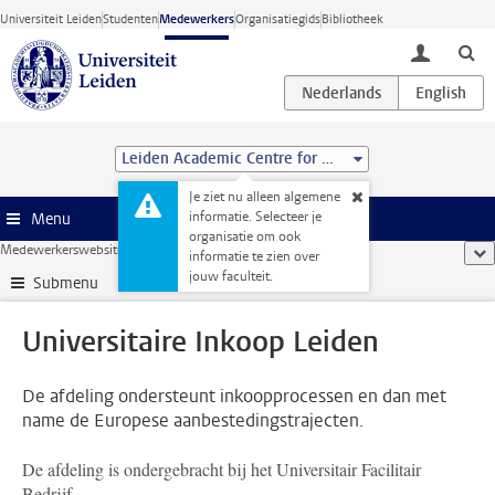
Ga direct naar de inhoud
Universiteit Leiden
Studenten
Medewerkers
Organisatiegids
Bibliotheek
toggle lo
Leiden Academic Centre for Drug Research (LACDR)
Je ziet nu alleen algemene
informatie. Selecteer je
Menu
organisatie om ook
Medewerkerswebsite
...
Universitaire Inkoop Leiden
too
informatie te zien over
jouw faculteit.
Submenu
Universitaire Inkoop Leiden
De afdeling ondersteunt inkoopprocessen en dan met
name de Europese aanbestedingstrajecten.
De afdeling is ondergebracht bij het Universitair Facilitair
Bedrijf.