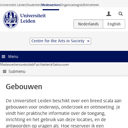
Ga direct naar de inhoud
Universiteit Leiden
Studenten
Medewerkers
Organisatiegids
Bibliotheek
toggle lo
Centre for the Arts in Society
Menu
Medewerkerswebsite
Faciliteiten
Gebouwen
Submenu
Gebouwen
De Universiteit Leiden beschikt over een breed scala aan
gebouwen voor onderwijs, onderzoek en ontmoeting. Je
vindt hier praktische informatie over de toegang,
inrichting en het gebruik van deze locaties, en de
antwoorden op vragen als: Hoe reserveer ik een