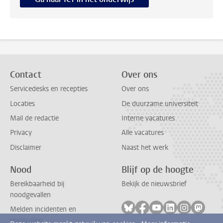
Contact
Over ons
Servicedesks en recepties
Over ons
Locaties
De duurzame universiteit
Mail de redactie
Interne vacatures
Privacy
Alle vacatures
Disclaimer
Naast het werk
Nood
Blijf op de hoogte
Bereikbaarheid bij
Bekijk de nieuwsbrief
noodgevallen
Volg ons op bluesky
Volg ons op facebook
Volg ons op youtub
Volg ons op li
Volg ons o
Volg 
Melden incidenten en
ongevallen