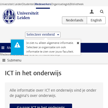
Ga direct naar de inhoud
Universiteit Leiden
Studenten
Medewerkers
Organisatiegids
Bibliotheek
toggle lo
Selecteer eenheid
Je ziet nu alleen algemene informatie.
Selecteer je organisatie om ook
Menu
informatie te zien over jouw faculteit.
Medewerkerswebsite
ICT
ICT in het onderwijs
Submenu
ICT in het onderwijs
Alle informatie over ICT en onderwijs vind je onder
de pagina's over onderwijs.
Ga naar ICT in het onderwijs