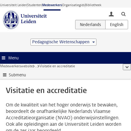
Ga direct naar de inhoud
Universiteit Leiden
Studenten
Medewerkers
Organisatiegids
Bibliotheek
toggle lo
Pedagogische Wetenschappen
Menu
Medewerkerswebsite
...
Visitatie en accreditatie
too
Submenu
Visitatie en accreditatie
Om de kwaliteit van het hoger onderwijs te bewaken,
beoordeelt de onafhankelijke Nederlands Vlaamse
Accreditatieorganisatie (NVAO) onderwijsinstellingen.
Ook alle opleidingen aan de Universiteit Leiden worden
om de zes jaar beoordeeld.