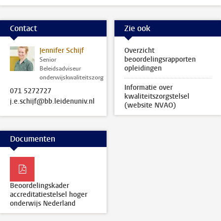
Contact
Zie ook
Jennifer Schijf
Overzicht
beoordelingsrapporten
Senior
opleidingen
Beleidsadviseur
onderwijskwaliteitszorg
Informatie over
071 5272727
kwaliteitszorgstelsel
j.e.schijf@bb.leidenuniv.nl
(website NVAO)
Documenten
Beoordelingskader
accreditatiestelsel hoger
onderwijs Nederland